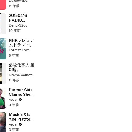
月30日 二階堂
Dalepercival
高嗣×宮田俊哉
11 年前
キスラジ
20150416
RADIO
CATCH ゲス
Derick3265
ト 平野紫耀 髙
10 年前
橋海人 岩橋玄
樹 神宮寺勇太
NHKプレミア
ムドラマ「忌野
清志郎 トラン
Forrest Love
ジスタ・ラジ
8 年前
オ」
必殺仕事人 第
09話
Drama Collection
11 年前
Former Aide
Claims She
Was Asked to
Veuer
Make a ‘Hit
3 年前
List’ For
Trump
Musk’s X Is
‘the Platform
With the
Veuer
Largest Ratio
3 年前