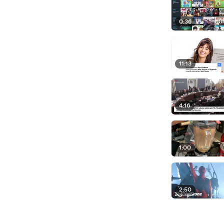
0:36
11:13
4:16
1:00
2:50