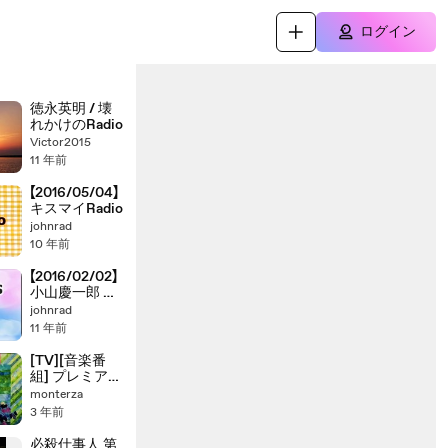
ログイン
徳永英明 / 壊
れかけのRadio
Victor2015
11 年前
【2016/05/04】
キスマイRadio
johnrad
10 年前
【2016/02/02】
小山慶一郎 K
ちゃんNEWS
johnrad
11 年前
[TV][音楽番
組] プレミアム
10
monterza
(2008.02.15)
3 年前
坂崎幸之助の
一夜限りの音
必殺仕事人 第