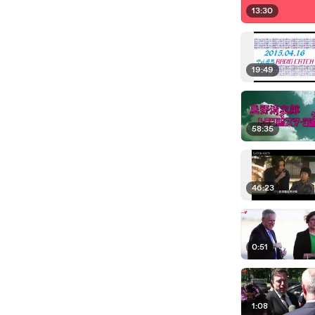
13:30
19:49
58:35
46:23
0:51
1:08