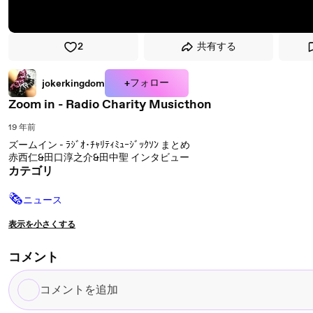
2
共有する
+フォロー
jokerkingdom
Zoom in - Radio Charity Musicthon
19 年前
ズームイン - ﾗｼﾞｵ･ﾁｬﾘﾃｨﾐｭｰｼﾞｯｸｿﾝ まとめ
赤西仁&田口淳之介&田中聖 インタビュー
カテゴリ
🗞
ニュース
表示を小さくする
コメント
コ
メ