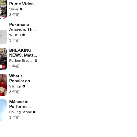
Prime Video
Will Show
Veuer
Commercials
3 年前
Starting Next
Year
Pokimane
Answers The
Web's Most
WIRED
Searched
3 年前
Questions
BREAKING
NEWS: Matt
Gaetz Tells
Forbes Breaking News
House
3 年前
Committee:
'I'm Not Going
What's
To Vote For A
Popular on
Continuing
Uber Eats?
Stringr
Resolution'
3 年前
Måneskin
Performs
"HONEY" at
Rolling Stone
MSG
3 年前