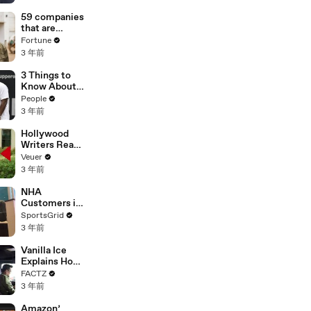
of
Misinformatio
59 companies
n or
that are
Disinformatio
changing the
Fortune
n’ Amongst
world: From
3 年前
All Social
Tesla to
Media
Chobani
3 Things to
Platforms
Know About
Coco Gauff's
People
Parents
3 年前
Hollywood
Writers Reach
‘Tentative
Veuer
Agreement’
3 年前
With Studios
After 146 Day
NHA
Strike
Customers in
Limbo as
SportsGrid
Company
3 年前
Faces
Potential
Vanilla Ice
Merger
Explains How
the 90’s
FACTZ
Shaped
3 年前
America
Amazon’