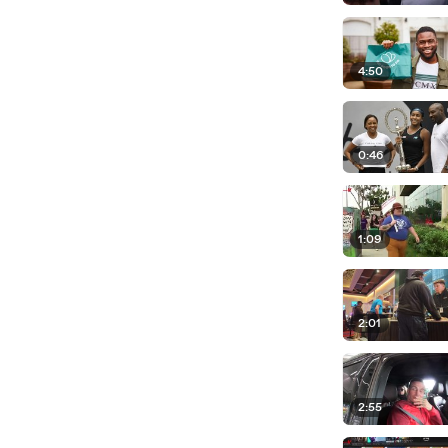
4:50
0:46
1:09
2:01
2:55