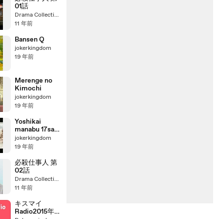
楽ライブ ゲ
01話
スト：加藤和
Drama Collection
彦 山本潤子 泉
11 年前
谷しげる 尾崎
亜美 (NHK
Bansen Q
1h28m00s)
jokerkingdom
19 年前
Merenge no
Kimochi
jokerkingdom
19 年前
Yoshikai
manabu 17sai
(MAD) - SID
jokerkingdom
19 年前
必殺仕事人 第
02話
Drama Collection
11 年前
キスマイ
Radio2015年9