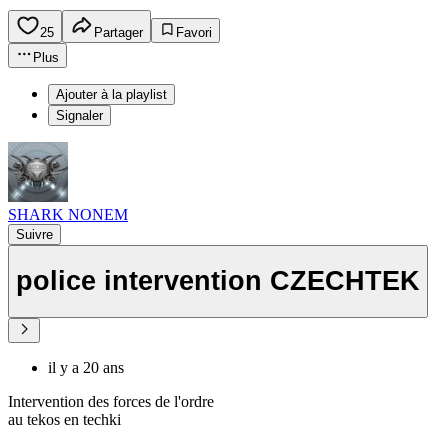
25
Partager
Favori
Plus
Ajouter à la playlist
Signaler
SHARK NONEM
Suivre
police intervention CZECHTEK
il y a 20 ans
Intervention des forces de l'ordre
au tekos en techki