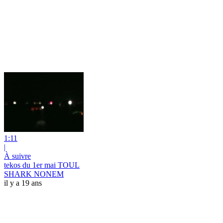
1:11
|
À suivre
tekos du 1er mai TOUL
SHARK NONEM
il y a 19 ans