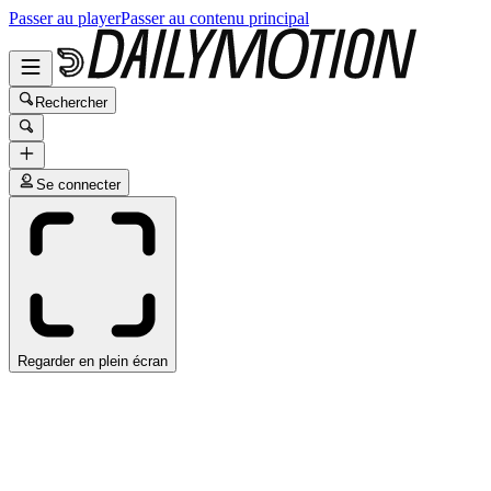
Passer au player
Passer au contenu principal
Rechercher
Se connecter
Regarder en plein écran