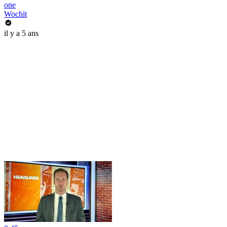
one
Wochit
il y a 5 ans