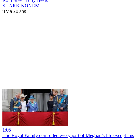
Roni Size - Dirty Beats
SHARK NONEM
il y a 20 ans
1:05
The Royal Family controlled every part of Meghan’s life except this