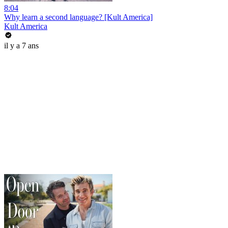
8:04
Why learn a second language? [Kult America]
Kult America
il y a 7 ans