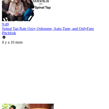
9:49
Spinal Tap Rate Ozzy Osbourne, Auto-Tune, and OnlyFans
Pitchfork
il y a 10 mois