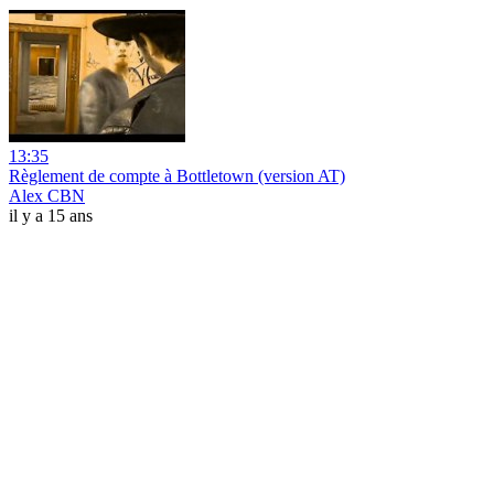
13:35
Règlement de compte à Bottletown (version AT)
Alex CBN
il y a 15 ans