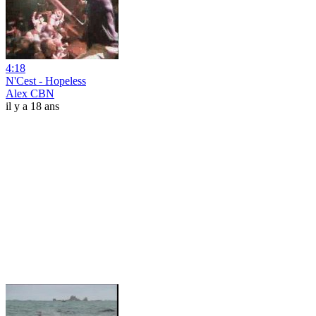
4:18
N'Cest - Hopeless
Alex CBN
il y a 18 ans