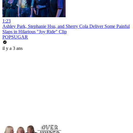
1:23
Ashley Park, Stephanie Hsu, and Sherry Cola Deliver Some Painful
Slaps in Hilarious "Joy Ride" Clip
POPSUGAR
il y a 3 ans