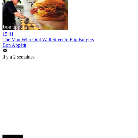
15:41
The Man Who Quit Wall Street to Flip Burgers
Bon Appétit
il y a 2 semaines