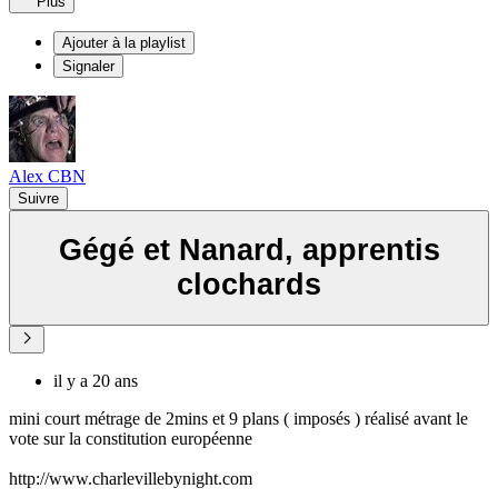
Plus
Ajouter à la playlist
Signaler
Alex CBN
Suivre
Gégé et Nanard, apprentis
clochards
il y a 20 ans
mini court métrage de 2mins et 9 plans ( imposés ) réalisé avant le
vote sur la constitution européenne
http://www.charlevillebynight.com