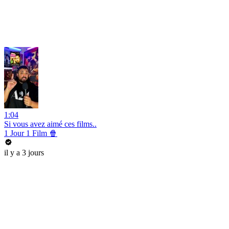
1:04
Si vous avez aimé ces films..
1 Jour 1 Film 🍿
il y a 3 jours