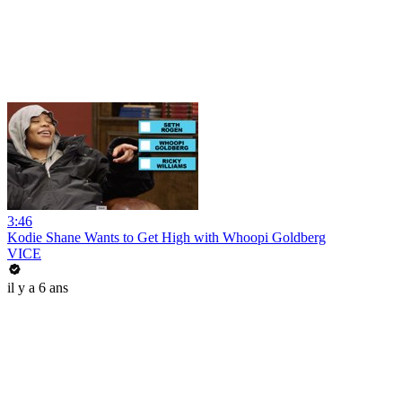
3:46
Kodie Shane Wants to Get High with Whoopi Goldberg
VICE
il y a 6 ans