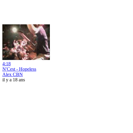
4:18
N'Cest - Hopeless
Alex CBN
il y a 18 ans