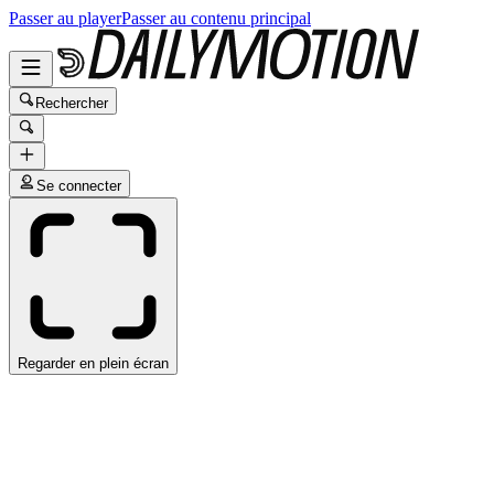
Passer au player
Passer au contenu principal
Rechercher
Se connecter
Regarder en plein écran