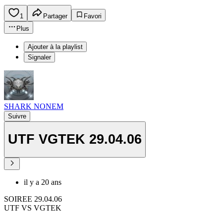
1
Partager
Favori
Plus
Ajouter à la playlist
Signaler
SHARK NONEM
Suivre
UTF VGTEK 29.04.06
il y a 20 ans
SOIREE 29.04.06
UTF VS VGTEK