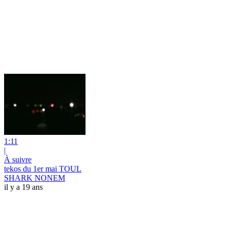
1:11
|
À suivre
tekos du 1er mai TOUL
SHARK NONEM
il y a 19 ans