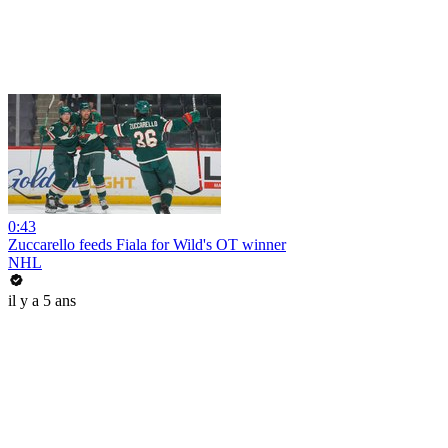
0:43
Zuccarello feeds Fiala for Wild's OT winner
NHL
il y a 5 ans