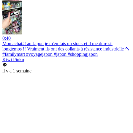
0:40
Mon achat#1au Japon je m'en fais un stock et il me dure sii
longtemps !! Vraiment ils ont des collants à résistance industrielle 🔨
#familymart #voyagejapon #japon #shoppingjapon
Kiwi Pinku
il y a 1 semaine