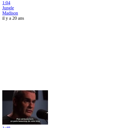
1:04
Jungle
Madison
il y a 20 ans