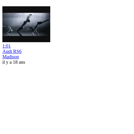
1:01
Audi RS6
Madison
il y a 18 ans