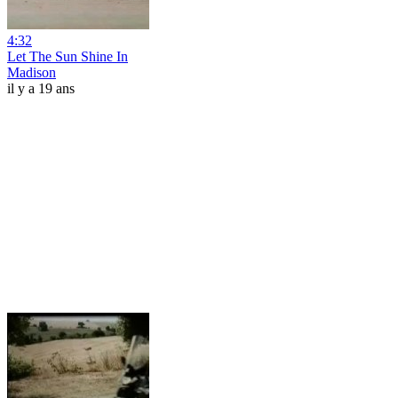
4:32
Let The Sun Shine In
Madison
il y a 19 ans