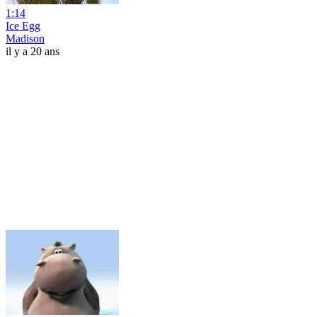
1:14
Ice Egg
Madison
il y a 20 ans