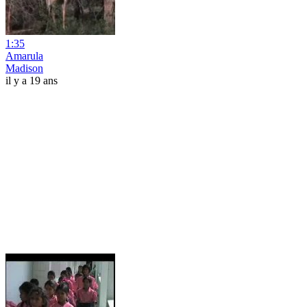
1:35
Amarula
Madison
il y a 19 ans