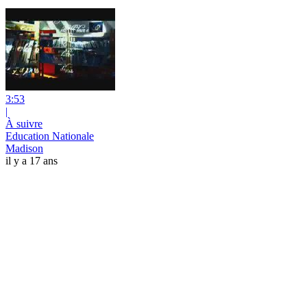
3:53
|
À suivre
Education Nationale
Madison
il y a 17 ans