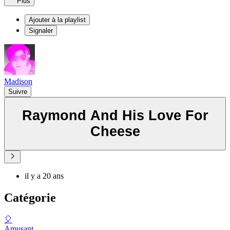
Plus
Ajouter à la playlist
Signaler
Madison
Suivre
Raymond And His Love For
Cheese
il y a 20 ans
Catégorie
🎈
Amusant