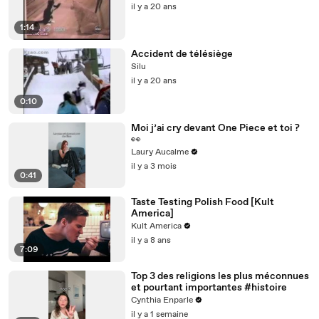
il y a 20 ans
1:14
Accident de télésiège
Silu
il y a 20 ans
0:10
Moi j’ai cry devant One Piece et toi ?
👀
Laury Aucalme
il y a 3 mois
0:41
Taste Testing Polish Food [Kult
America]
Kult America
il y a 8 ans
7:09
Top 3 des religions les plus méconnues
et pourtant importantes #histoire
Cynthia Enparle
il y a 1 semaine