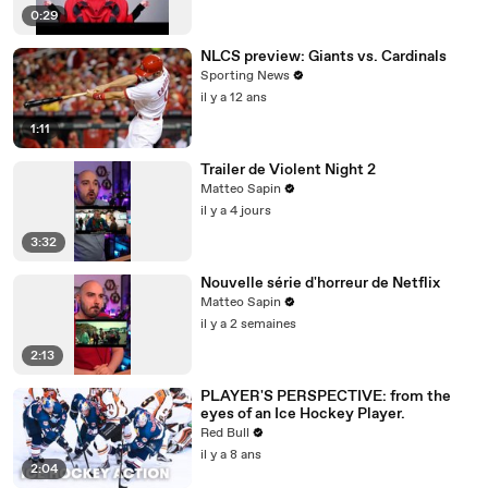
0:29
NLCS preview: Giants vs. Cardinals
Sporting News
il y a 12 ans
1:11
Trailer de Violent Night 2
Matteo Sapin
il y a 4 jours
3:32
Nouvelle série d'horreur de Netflix
Matteo Sapin
il y a 2 semaines
2:13
PLAYER'S PERSPECTIVE: from the
eyes of an Ice Hockey Player.
Red Bull
il y a 8 ans
2:04