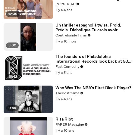
Cardio Workout
POPSUGAR
il y a 4 ans
12:39
Un thriller espagnol à twist. Froid.
Précis. Diabolique.Tu crois avoir
compris ? Attends la dernière scène.
Contrebande Films
il y a 10 mois
3:00
The founders of Philadelphia
International Records look back at 50
years of Philly Soul
Fast Company
il y a 5 ans
18:42
Who Was The NBA's First Black Player?
ThePostGame
il y a 4 ans
0:46
Rita Riot
PAPER Magazine
il y a 10 ans