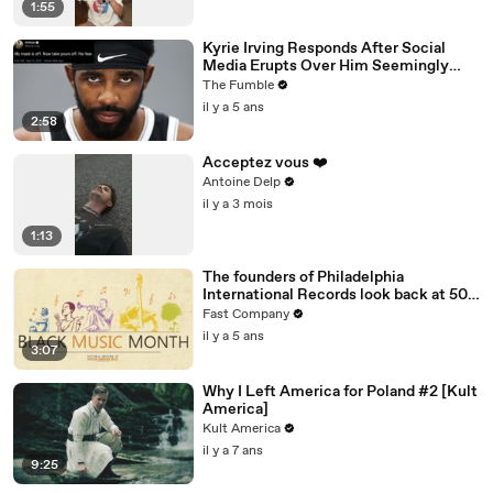
1:55
Kyrie Irving Responds After Social
Media Erupts Over Him Seemingly
Coming Out As An Anti-Masker
The Fumble
il y a 5 ans
2:58
Acceptez vous ❤️
Antoine Delp
il y a 3 mois
1:13
The founders of Philadelphia
International Records look back at 50
amazing years
Fast Company
il y a 5 ans
3:07
Why I Left America for Poland #2 [Kult
America]
Kult America
il y a 7 ans
9:25