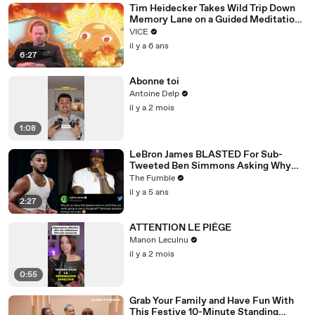
Tim Heidecker Takes Wild Trip Down
Memory Lane on a Guided Meditation |
Inside My Mind
VICE
il y a 6 ans
6:27
Abonne toi
Antoine Delp
il y a 2 mois
1:08
LeBron James BLASTED For Sub-
Tweeted Ben Simmons Asking Why
Players Practice Moves They NEVER
The Fumble
Use
il y a 5 ans
2:27
ATTENTION LE PIÈGE
Manon Leculnu
il y a 2 mois
0:55
Grab Your Family and Have Fun With
This Festive 10-Minute Standing