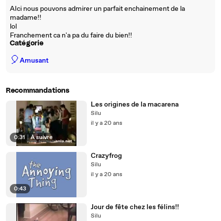
AIci nous pouvons admirer un parfait enchainement de la
madame!!
lol
Franchement ca n'a pa du faire du bien!!
Catégorie
🎈
Amusant
Recommandations
Les origines de la macarena
Silu
il y a 20 ans
0:31
|
À suivre
Crazyfrog
Silu
il y a 20 ans
0:43
Jour de fête chez les félins!!
Silu