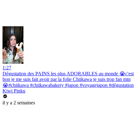
1:27
Dégustation des PAINS les plus ADORABLES au monde 😭c'est
bon je me suis fait avoir par la folie Chiikawa je suis trop fan mtn
😭#chiikawa #chiikawabakery #japon #voyagejapon #dégustation
Kiwi Pinku
il y a 2 semaines