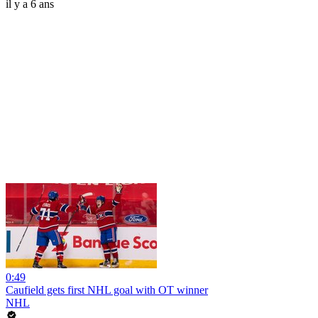
il y a 6 ans
0:49
Caufield gets first NHL goal with OT winner
NHL