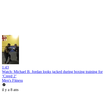
1:43
Watch: Michael B. Jordan looks jacked during boxing training for
‘Creed 2’
Men's Fitness
il y a 8 ans