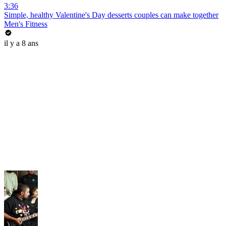
3:36
Simple, healthy Valentine's Day desserts couples can make together
Men's Fitness
il y a 8 ans