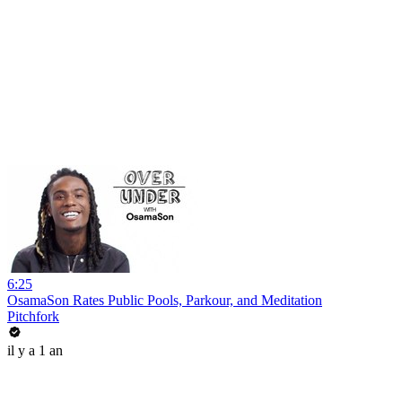
6:25
OsamaSon Rates Public Pools, Parkour, and Meditation
Pitchfork
il y a 1 an