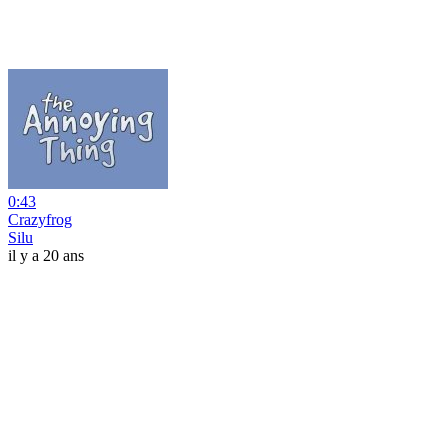
0:43
Crazyfrog
Silu
il y a 20 ans