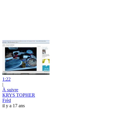
1:22
|
À suivre
KRYS TOPHER
Frèd
il y a 17 ans