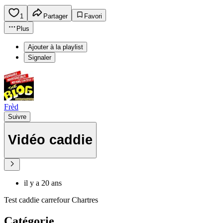
1
Partager
Favori
Plus
Ajouter à la playlist
Signaler
Frèd
Suivre
Vidéo caddie
il y a 20 ans
Test caddie carrefour Chartres
Catégorie