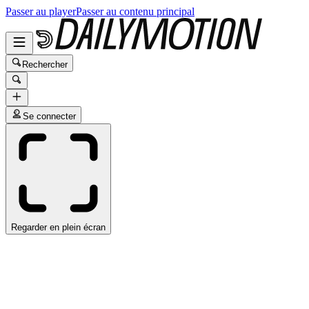
Passer au player
Passer au contenu principal
Rechercher
Se connecter
Regarder en plein écran