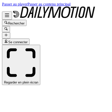
Passer au player
Passer au contenu principal
Rechercher
Se connecter
Regarder en plein écran