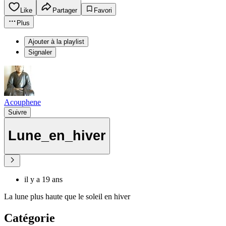
Like
Partager
Favori
Plus
Ajouter à la playlist
Signaler
Acouphene
Suivre
Lune_en_hiver
il y a 19 ans
La lune plus haute que le soleil en hiver
Catégorie