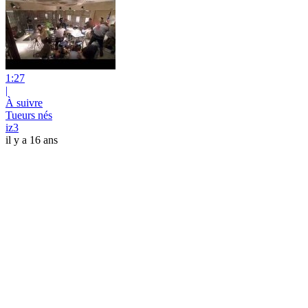
1:27
|
À suivre
Tueurs nés
iz3
il y a 16 ans