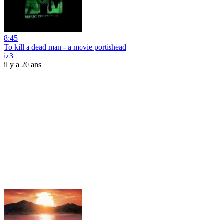
8:45
To kill a dead man - a movie portishead
iz3
il y a 20 ans