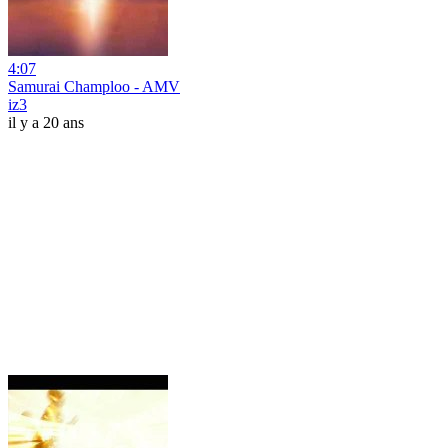
4:07
Samurai Champloo - AMV
iz3
il y a 20 ans