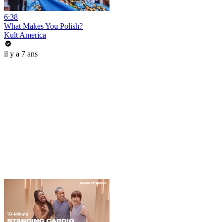
6:38
What Makes You Polish?
Kult America
il y a 7 ans