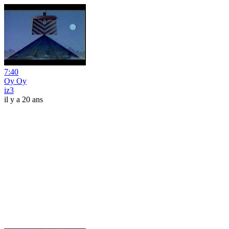
7:40
Oy Oy
iz3
il y a 20 ans