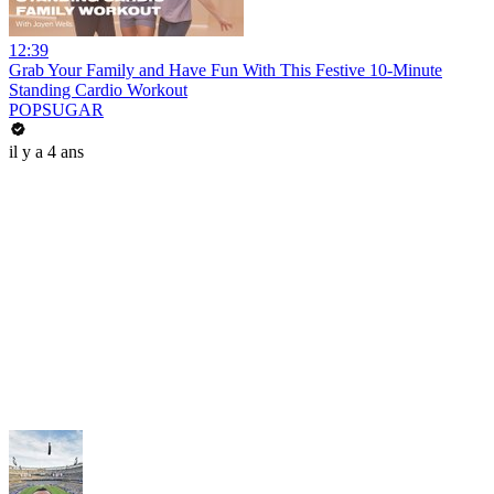
12:39
Grab Your Family and Have Fun With This Festive 10-Minute
Standing Cardio Workout
POPSUGAR
il y a 4 ans