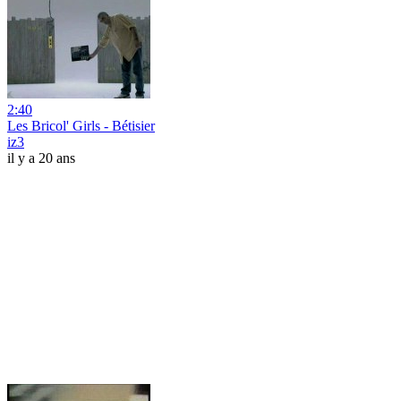
2:40
Les Bricol' Girls - Bétisier
iz3
il y a 20 ans