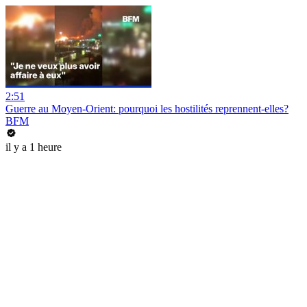
2:51
Guerre au Moyen-Orient: pourquoi les hostilités reprennent-elles?
BFM
il y a 1 heure