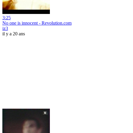
3:25
No one is innocent - Revolution.com
iz3
il y a 20 ans