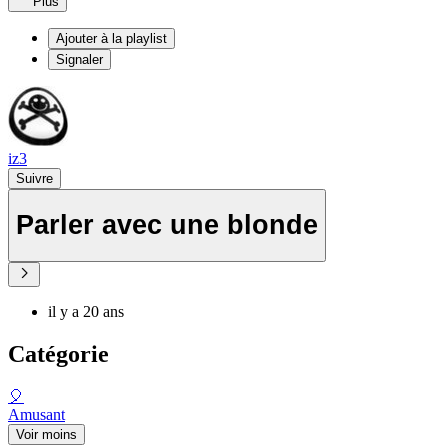
Plus
Ajouter à la playlist
Signaler
iz3
Suivre
Parler avec une blonde
il y a 20 ans
Catégorie
🎈
Amusant
Voir moins