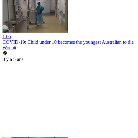
1:05
COVID-19: Child under 10 becomes the youngest Australian to die
Wochit
il y a 5 ans