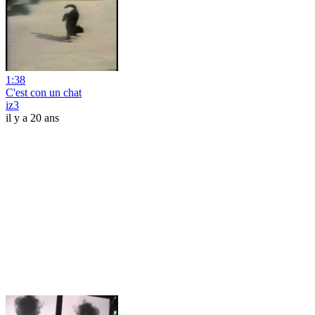
1:38
C'est con un chat
iz3
il y a 20 ans