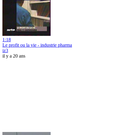
1:18
Le profit ou la vie - industrie pharma
iz3
il y a 20 ans