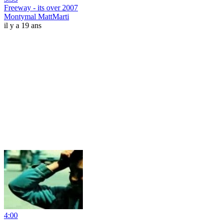
Freeway - its over 2007
Montymal MattMarti
il y a 19 ans
4:00