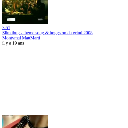
3:51
Slim thug - theme song & hoggs on da grind 2008
Montymal MattMarti
il y a 19 ans