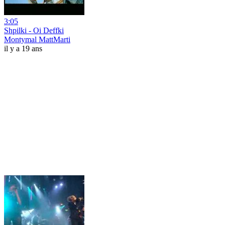
3:05
Shpilki - Oi Deffki
Montymal MattMarti
il y a 19 ans