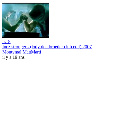
5:18
Inez stronger - (jody den broeder club edit) 2007
Montymal MattMarti
il y a 19 ans