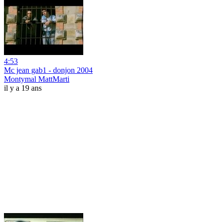
4:53
Mc jean gab1 - donjon 2004
Montymal MattMarti
il y a 19 ans