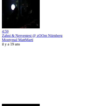
4:59
Zahni & Nerventest @ zOOm Nürnberg
Montymal MattMarti
il y a 19 ans