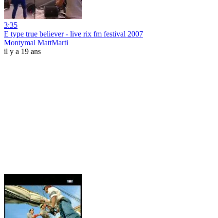
3:35
E type true believer - live rix fm festival 2007
Montymal MattMarti
il y a 19 ans