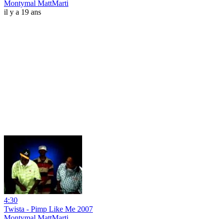
Montymal MattMarti
il y a 19 ans
4:30
Twista - Pimp Like Me 2007
Montymal MattMarti