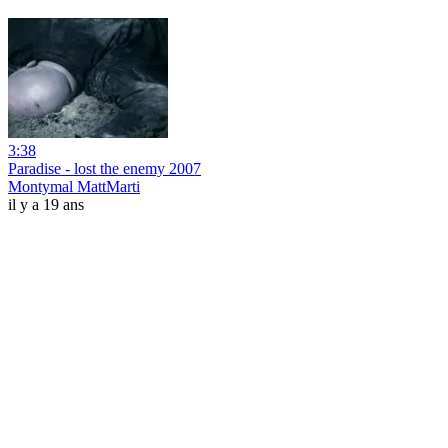
3:38
Paradise - lost the enemy 2007
Montymal MattMarti
il y a 19 ans