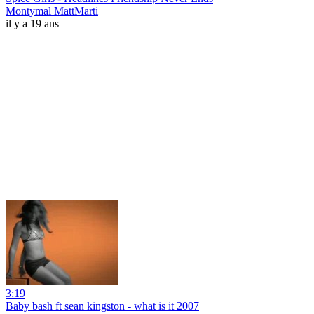
Montymal MattMarti
il y a 19 ans
3:19
Baby bash ft sean kingston - what is it 2007