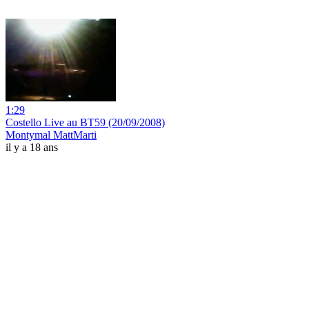
1:29
Costello Live au BT59 (20/09/2008)
Montymal MattMarti
il y a 18 ans