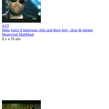
4:03
Mike jones ft hurricane chris and three feet - drop & gimme
Montymal MattMarti
il y a 19 ans