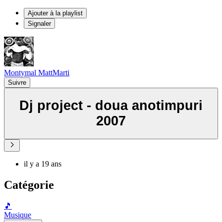
Ajouter à la playlist
Signaler
Montymal MattMarti
Suivre
Dj project - doua anotimpuri
2007
il y a 19 ans
Catégorie
🎵
Musique