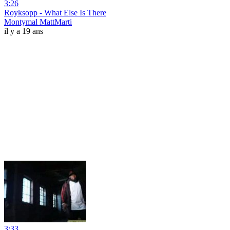
3:26
Royksopp - What Else Is There
Montymal MattMarti
il y a 19 ans
3:33