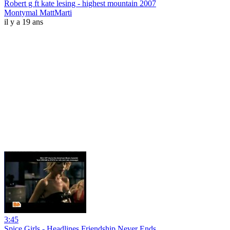
Robert g ft kate lesing - highest mountain 2007
Montymal MattMarti
il y a 19 ans
3:45
Spice Girls - Headlines Friendship Never Ends