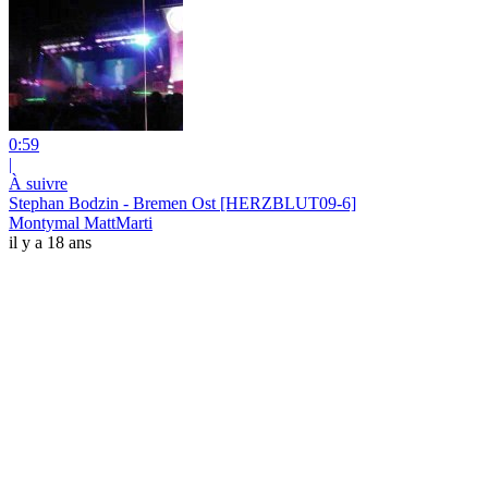
0:59
|
À suivre
Stephan Bodzin - Bremen Ost [HERZBLUT09-6]
Montymal MattMarti
il y a 18 ans