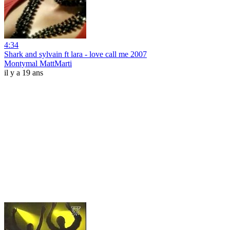
4:34
Shark and sylvain ft lara - love call me 2007
Montymal MattMarti
il y a 19 ans