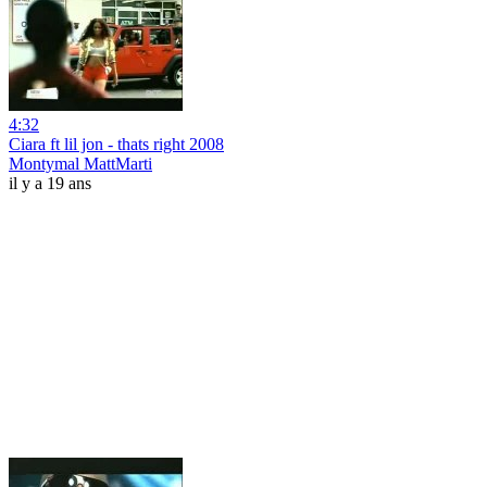
4:32
Ciara ft lil jon - thats right 2008
Montymal MattMarti
il y a 19 ans