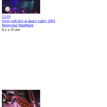
12:19
Sven vath live at dance valley 2001
Montymal MattMarti
il y a 19 ans