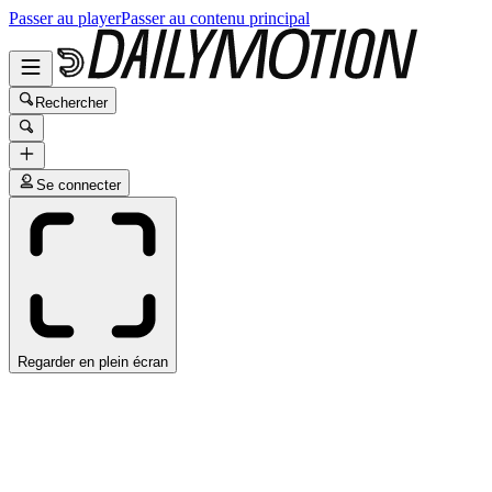
Passer au player
Passer au contenu principal
Rechercher
Se connecter
Regarder en plein écran