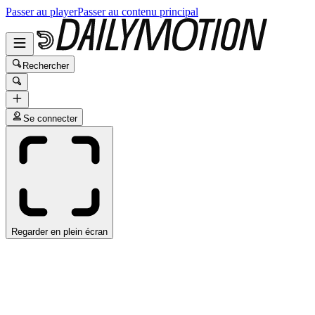
Passer au player
Passer au contenu principal
Rechercher
Se connecter
Regarder en plein écran