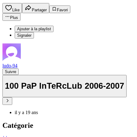
Like
Partager
Favori
Plus
Ajouter à la playlist
Signaler
ludo-94
Suivre
100 PaP InTeRcLub 2006-2007
il y a 19 ans
Catégorie