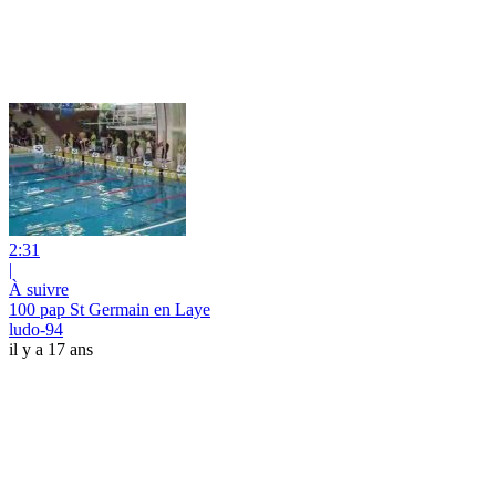
2:31
|
À suivre
100 pap St Germain en Laye
ludo-94
il y a 17 ans