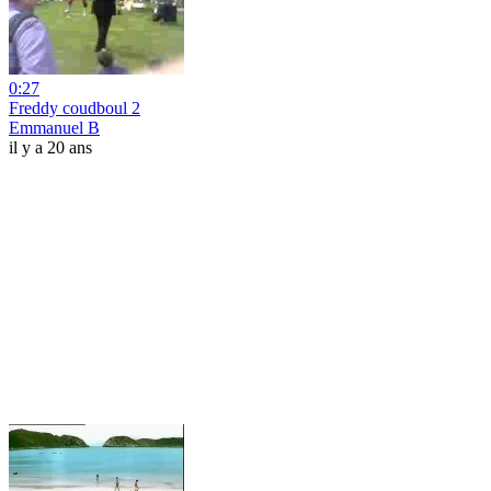
0:27
Freddy coudboul 2
Emmanuel B
il y a 20 ans