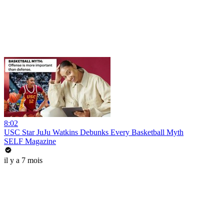
8:02
USC Star JuJu Watkins Debunks Every Basketball Myth
SELF Magazine
il y a 7 mois