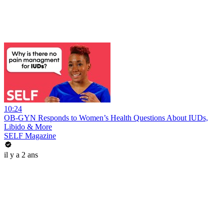
10:24
OB-GYN Responds to Women’s Health Questions About IUDs,
Libido & More
SELF Magazine
il y a 2 ans