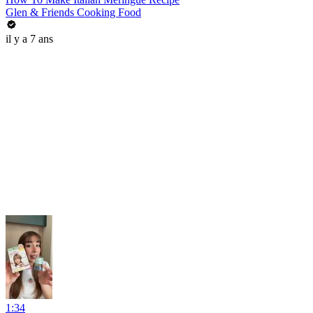
Glen & Friends Cooking Food
il y a 7 ans
1:34