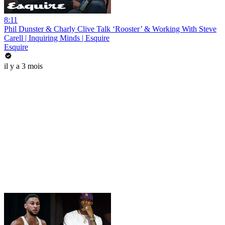
8:11
Phil Dunster & Charly Clive Talk ‘Rooster’ & Working With Steve
Carell | Inquiring Minds | Esquire
Esquire
il y a 3 mois