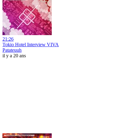
21:26
Tokio Hotel Interview VIVA
Patateuuh
il y a 20 ans