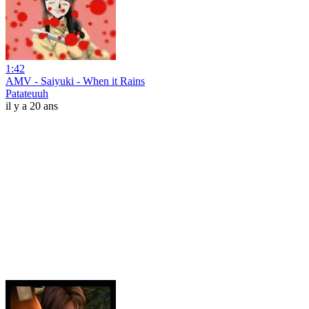
1:42
AMV - Saiyuki - When it Rains
Patateuuh
il y a 20 ans