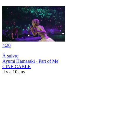
4:20
|
À suivre
Ayumi Hamasaki - Part of Me
CINE CABLE
il y a 10 ans