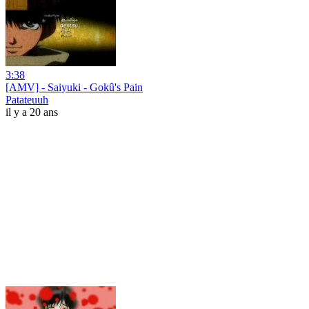
3:38
[AMV] - Saiyuki - Gokû's Pain
Patateuuh
il y a 20 ans