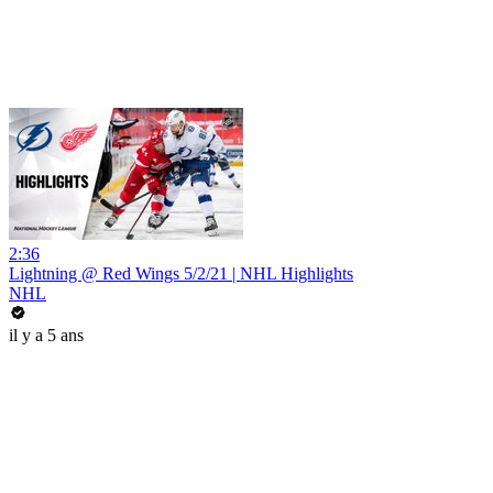
2:36
Lightning @ Red Wings 5/2/21 | NHL Highlights
NHL
il y a 5 ans