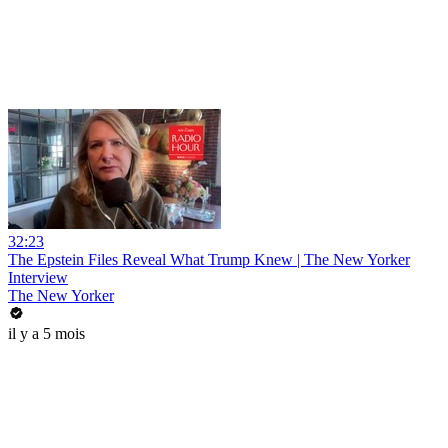
32:23
The Epstein Files Reveal What Trump Knew | The New Yorker
Interview
The New Yorker
il y a 5 mois