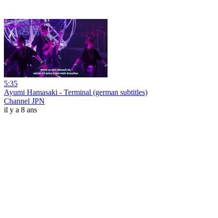
5:35
Ayumi Hamasaki - Terminal (german subtitles)
Channel JPN
il y a 8 ans