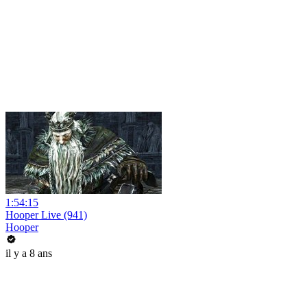
1:54:15
Hooper Live (941)
Hooper
il y a 8 ans