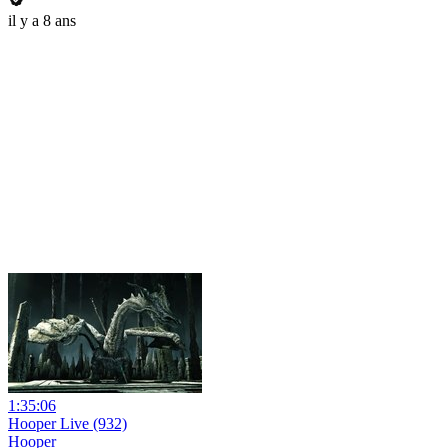
il y a 8 ans
1:35:06
Hooper Live (932)
Hooper