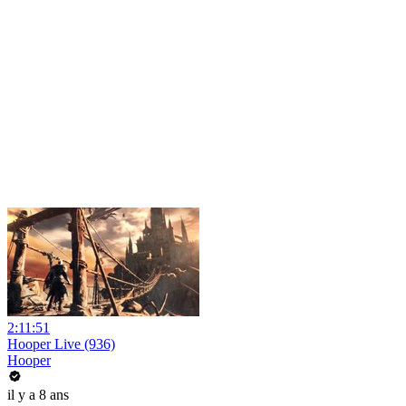
2:11:51
Hooper Live (936)
Hooper
il y a 8 ans