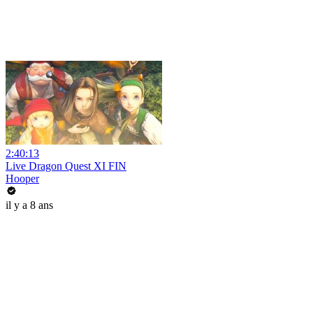
2:40:13
Live Dragon Quest XI FIN
Hooper
il y a 8 ans