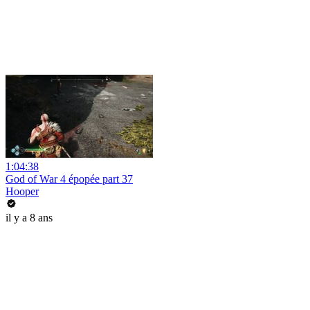
1:04:38
God of War 4 épopée part 37
Hooper
il y a 8 ans