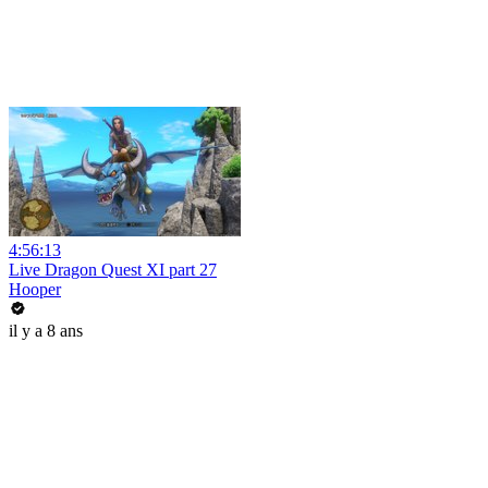
4:56:13
Live Dragon Quest XI part 27
Hooper
il y a 8 ans