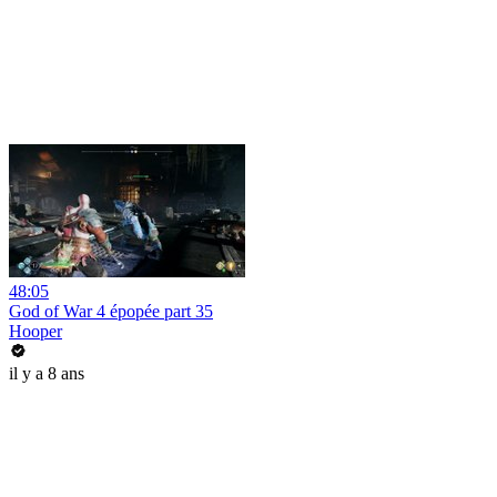
48:05
God of War 4 épopée part 35
Hooper
il y a 8 ans