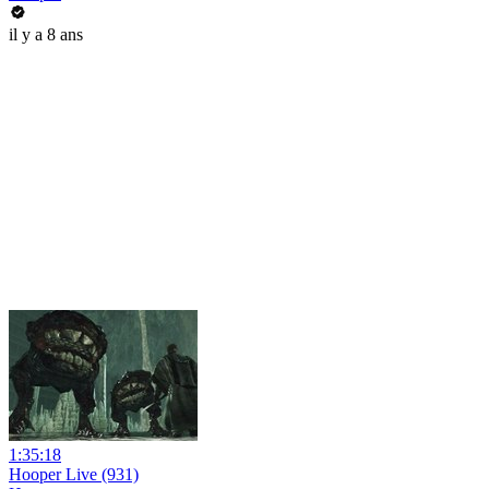
il y a 8 ans
1:35:18
Hooper Live (931)