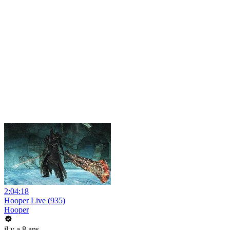
2:04:18
Hooper Live (935)
Hooper
il y a 8 ans