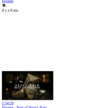
Hooper
il y a 8 ans
1:54:29
Hooper - Best of Heavy Rain