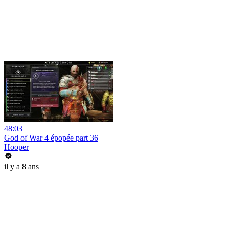
48:03
God of War 4 épopée part 36
Hooper
il y a 8 ans