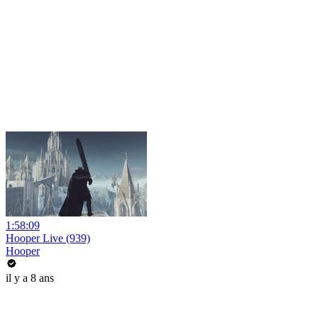
1:58:09
Hooper Live (939)
Hooper
il y a 8 ans