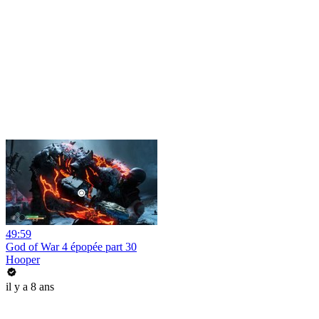
49:59
God of War 4 épopée part 30
Hooper
il y a 8 ans