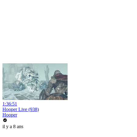
1:36:51
Hooper Live (938)
Hooper
il y a 8 ans