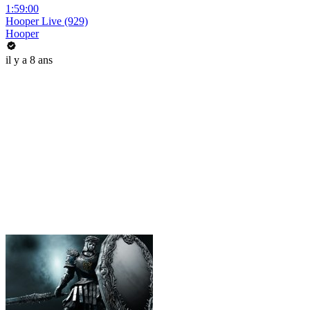
1:59:00
Hooper Live (929)
Hooper
il y a 8 ans