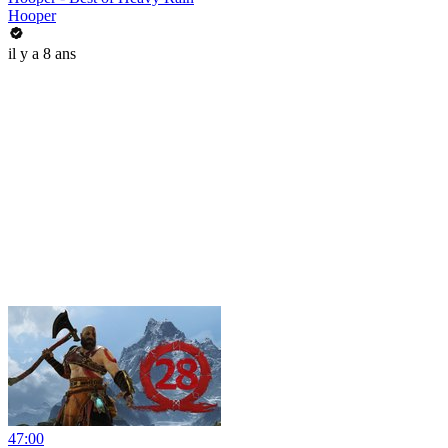
Hooper
il y a 8 ans
47:00