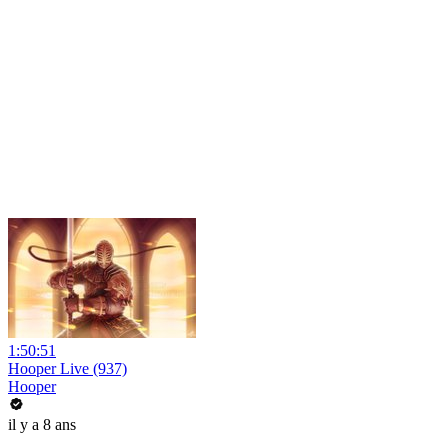
1:50:51
Hooper Live (937)
Hooper
il y a 8 ans