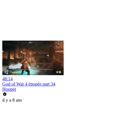
48:14
God of War 4 épopée part 34
Hooper
il y a 8 ans