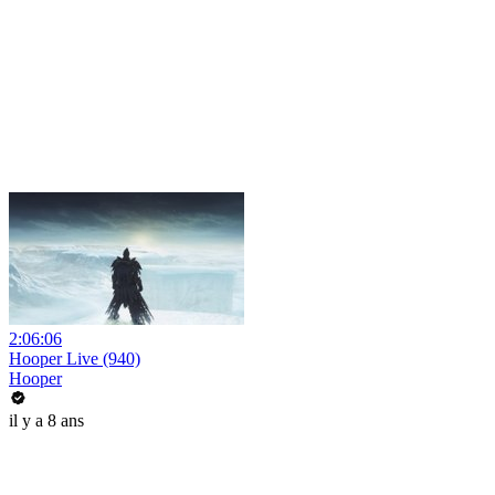
2:06:06
Hooper Live (940)
Hooper
il y a 8 ans