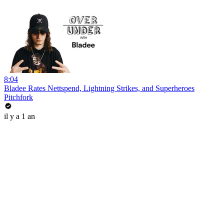
8:04
Bladee Rates Nettspend, Lightning Strikes, and Superheroes
Pitchfork
il y a 1 an