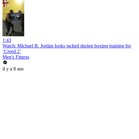
1:43
Watch: Michael B. Jordan looks jacked during boxing training for
‘Creed 2’
Men's Fitness
il y a 8 ans