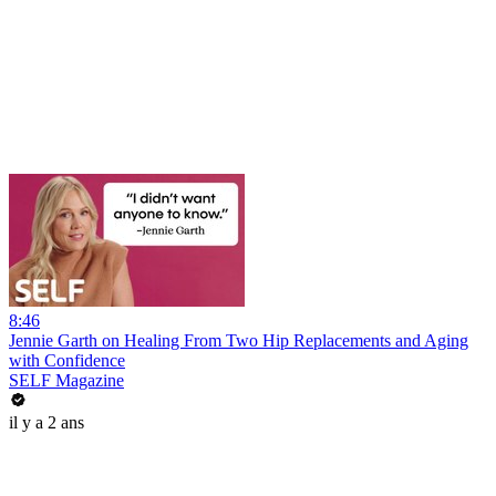
8:46
Jennie Garth on Healing From Two Hip Replacements and Aging
with Confidence
SELF Magazine
il y a 2 ans