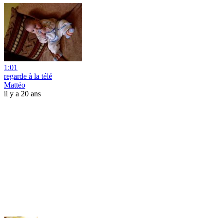
1:01
regarde à la télé
Mattéo
il y a 20 ans