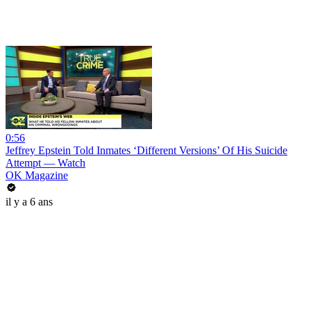
0:56
Jeffrey Epstein Told Inmates ‘Different Versions’ Of His Suicide
Attempt — Watch
OK Magazine
il y a 6 ans