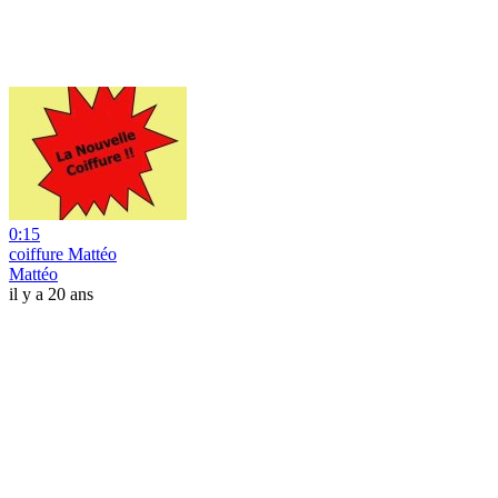
0:15
coiffure Mattéo
Mattéo
il y a 20 ans