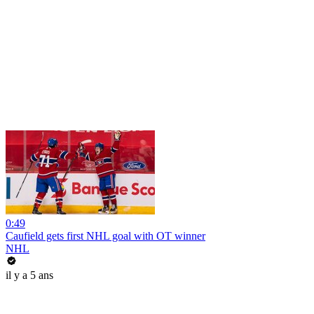
0:49
Caufield gets first NHL goal with OT winner
NHL
il y a 5 ans