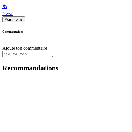
🗞
News
Voir moins
Commentaires
Ajoute ton commentaire
Recommandations