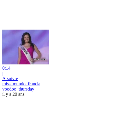
0:14
|
À suivre
miss_mundo_francia
voodoo_thursday
il y a 20 ans