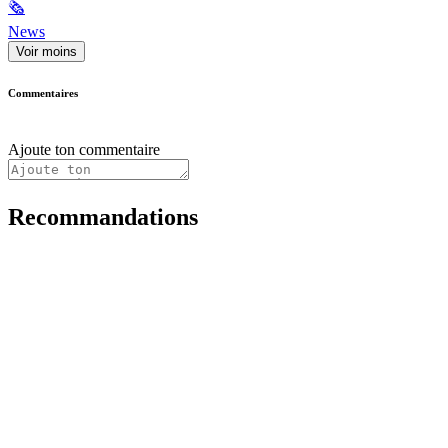
🗞
News
Voir moins
Commentaires
Ajoute ton commentaire
Recommandations