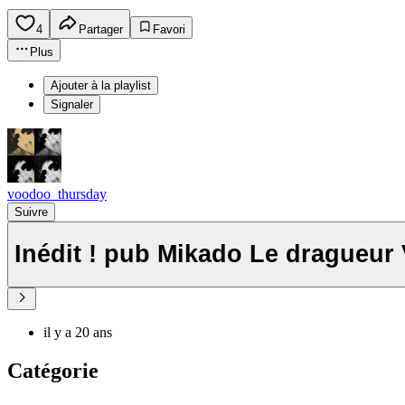
4
Partager
Favori
Plus
Ajouter à la playlist
Signaler
voodoo_thursday
Suivre
Inédit ! pub Mikado Le dragueur
il y a 20 ans
Catégorie