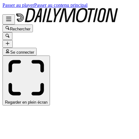
Passer au player
Passer au contenu principal
Rechercher
Se connecter
Regarder en plein écran