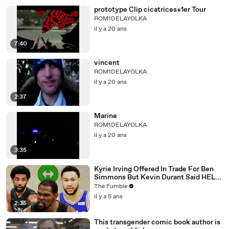
prototype Clip cicatrices+1er Tour
ROM1DELAYOLKA
il y a 20 ans
7:40
vincent
ROM1DELAYOLKA
il y a 20 ans
2:37
Marine
ROM1DELAYOLKA
il y a 20 ans
3:35
Kyrie Irving Offered In Trade For Ben
Simmons But Kevin Durant Said HELL
NO, Shut Down Trade
The Fumble
il y a 5 ans
2:35
This transgender comic book author is