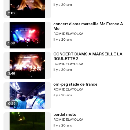
il y a 20 ans
2:02
concert diams marseille Ma France À
Moi
ROM1DELAYOLKA
il y a 20 ans
1:08
CONCERT DIAMS A MARSEILLE LA
BOULETTE 2
ROM1DELAYOLKA
il y a 20 ans
3:45
om-psg stade de france
ROM1DELAYOLKA
il y a 20 ans
0:29
bordel moto
ROM1DELAYOLKA
il y a 20 ans