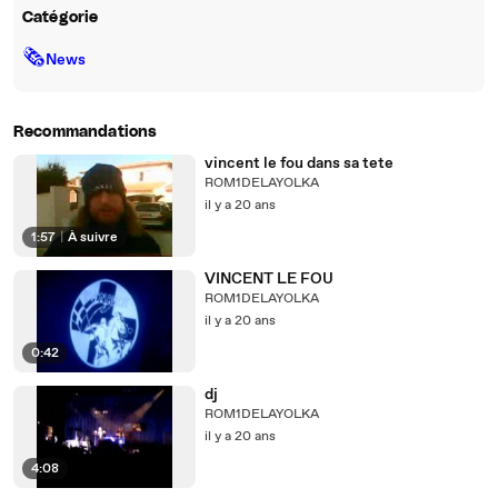
Catégorie
🗞
News
Recommandations
vincent le fou dans sa tete
ROM1DELAYOLKA
il y a 20 ans
1:57
|
À suivre
VINCENT LE FOU
ROM1DELAYOLKA
il y a 20 ans
0:42
dj
ROM1DELAYOLKA
il y a 20 ans
4:08