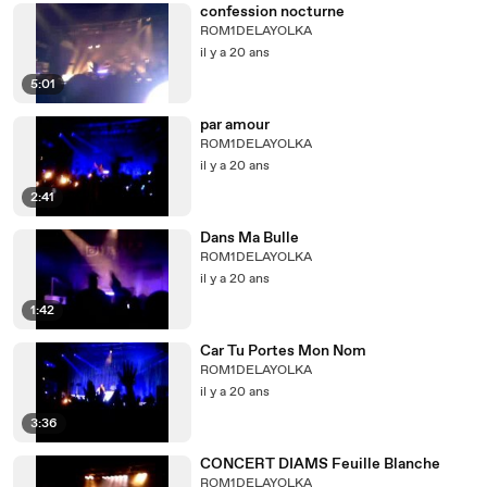
confession nocturne
ROM1DELAYOLKA
il y a 20 ans
5:01
par amour
ROM1DELAYOLKA
il y a 20 ans
2:41
Dans Ma Bulle
ROM1DELAYOLKA
il y a 20 ans
1:42
Car Tu Portes Mon Nom
ROM1DELAYOLKA
il y a 20 ans
3:36
CONCERT DIAMS Feuille Blanche
ROM1DELAYOLKA