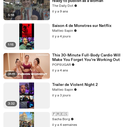
ready to publish as a woman
The Daily Dot
il y a 9 ans
5:16
Saison 4 de Monstres sur Netflix
Matteo Sapin
il y a 4 jours
1:15
This 30-Minute Full-Body Cardio Will
Make You Forget You’re Working Out
POPSUGAR
il y a 4 ans
31:11
Trailer de Violent Night 2
Matteo Sapin
il y a 3 jours
3:32
🇫🇷🇪🇸
Sacha Borg
il y a 4 semaines