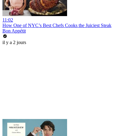
11:02
How One of NYC’s Best Chefs Cooks the Juiciest Steak
Bon Appétit
il y a 2 jours