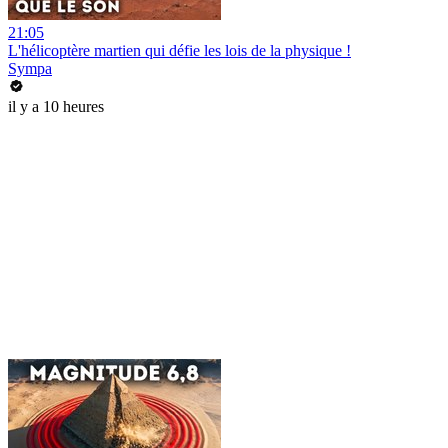
21:05
L'hélicoptère martien qui défie les lois de la physique !
Sympa
il y a 10 heures