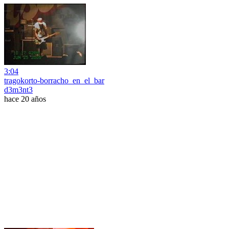
3:04
tragokorto-borracho_en_el_bar
d3m3nt3
hace 20 años