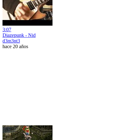
3:07
Diazepunk - Nid
d3m3nt3
hace 20 años