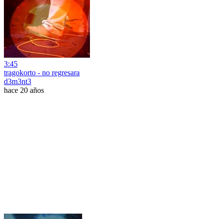
3:45
tragokorto - no regresara
d3m3nt3
hace 20 años