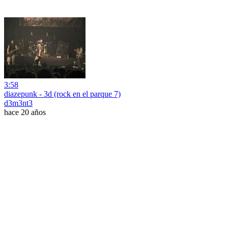
3:58
diazepunk - 3d (rock en el parque 7)
d3m3nt3
hace 20 años