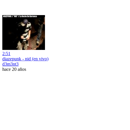
2:51
diazepunk - nid (en vivo)
d3m3nt3
hace 20 años