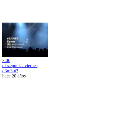
3:06
diazepunk - viernes
d3m3nt3
hace 20 años