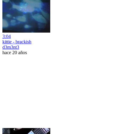
3:04
kittie - brackish
d3m3nt3
hace 20 años