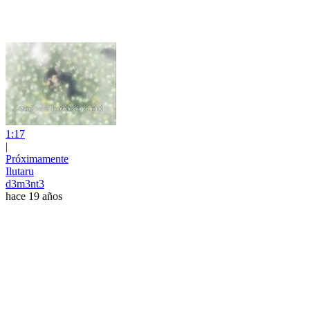
1:17
|
Próximamente
Ilutaru
d3m3nt3
hace 19 años