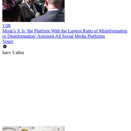
1:08
Musk’s X Is ‘the Platform With the Largest Ratio of Misinformation
or Disinformation’ Amongst All Social Media Platforms
Veuer
hace 3 años