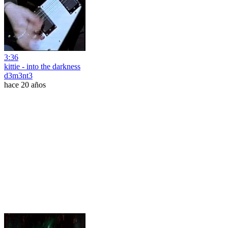
3:36
kittie - into the darkness
d3m3nt3
hace 20 años