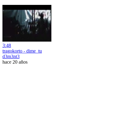
3:48
tragokorto - dime_tu
d3m3nt3
hace 20 años