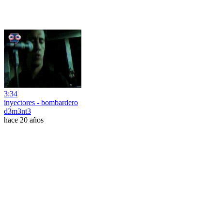
3:34
inyectores - bombardero
d3m3nt3
hace 20 años