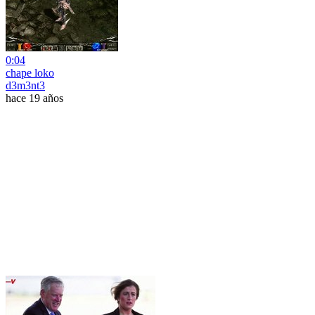
0:04
chape loko
d3m3nt3
hace 19 años