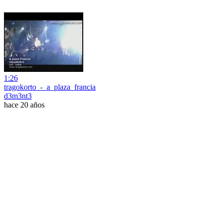
1:26
tragokorto_-_a_plaza_francia
d3m3nt3
hace 20 años