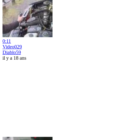
0:11
Video029
Diablo59
il y a 18 ans