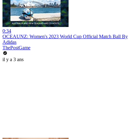
0:34
OCEAUNZ: Women's 2023 World Cup Official Match Ball By
Adidas
ThePostGame
il y a 3 ans