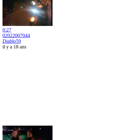
0:27
02022007044
Diablo59
il y a 18 ans