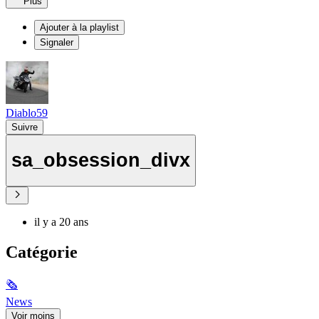
Plus
Ajouter à la playlist
Signaler
Diablo59
Suivre
sa_obsession_divx
il y a 20 ans
Catégorie
🗞
News
Voir moins