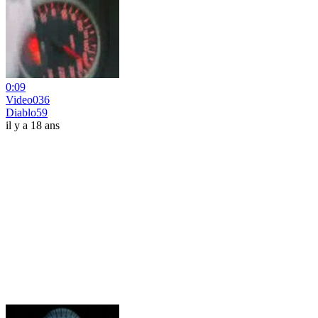
0:09
Video036
Diablo59
il y a 18 ans