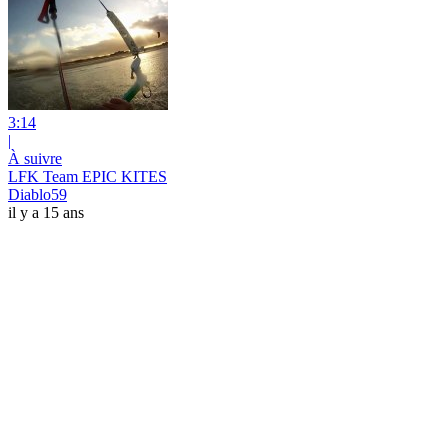
3:14
|
À suivre
LFK Team EPIC KITES
Diablo59
il y a 15 ans