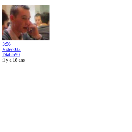
3:56
Video032
Diablo59
il y a 18 ans