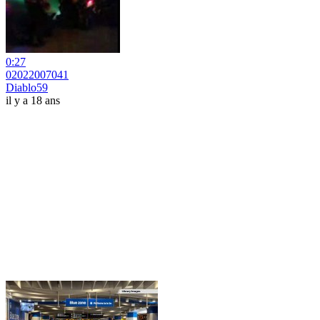
0:27
02022007041
Diablo59
il y a 18 ans