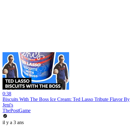
0:38
Biscuits With The Boss Ice Cream: Ted Lasso Tribute Flavor By
Jeni's
ThePostGame
il y a 3 ans