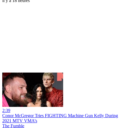
il y a 18 heures
2:39
Conor McGregor Tries FIGHTING Machine Gun Kelly During
2021 MTV VMA’s
The Fumble