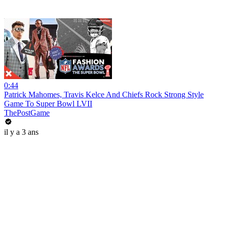
0:44
Patrick Mahomes, Travis Kelce And Chiefs Rock Strong Style
Game To Super Bowl LVII
ThePostGame
il y a 3 ans