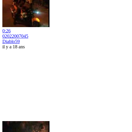
0:26
02022007045
Diablo59
il y a 18 ans