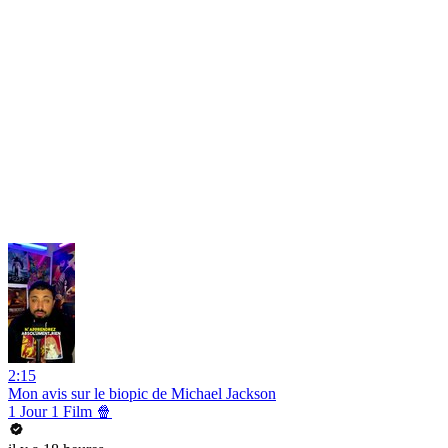
2:15
Mon avis sur le biopic de Michael Jackson
1 Jour 1 Film 🍿