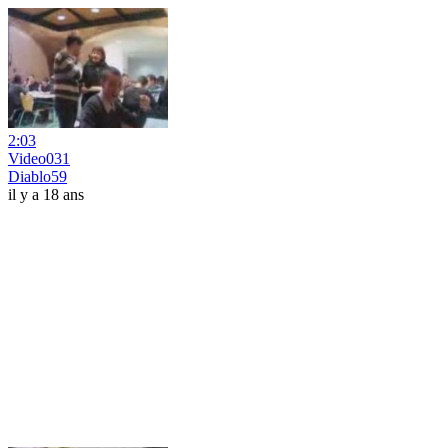
2:03
Video031
Diablo59
il y a 18 ans