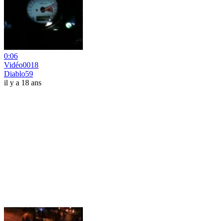
0:06
Vidéo0018
Diablo59
il y a 18 ans