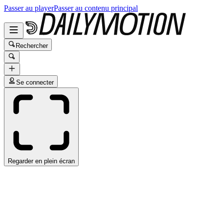
Passer au player
Passer au contenu principal
Rechercher
Se connecter
Regarder en plein écran