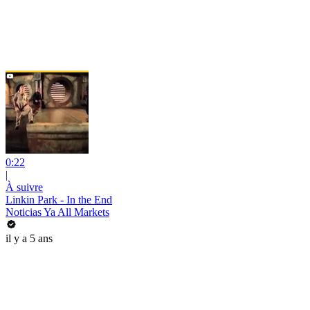
0:22
|
À suivre
Linkin Park - In the End
Noticias Ya All Markets
il y a 5 ans