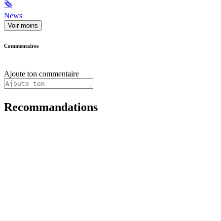
🗞
News
Voir moins
Commentaires
Ajoute ton commentaire
Recommandations