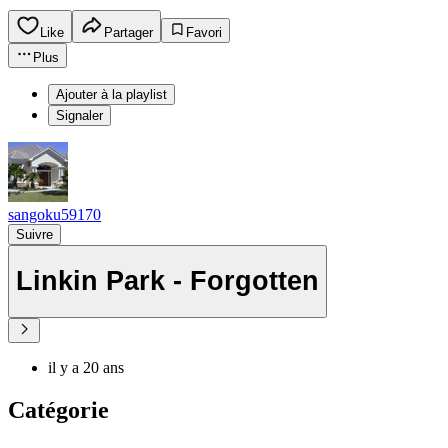
Like
Partager
Favori
Plus
Ajouter à la playlist
Signaler
sangoku59170
Suivre
Linkin Park - Forgotten
il y a 20 ans
Catégorie