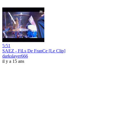
5:51
SAEZ - FiLs De FranCe [Le Clip]
darkslayer666
il y a 15 ans