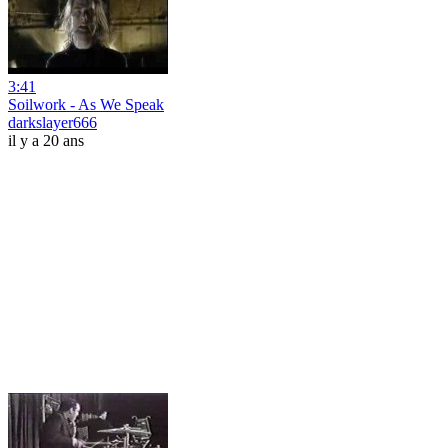
3:41
Soilwork - As We Speak
darkslayer666
il y a 20 ans