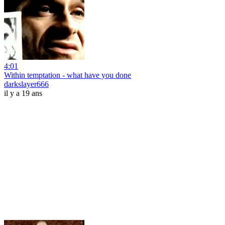
4:01
Within temptation - what have you done
darkslayer666
il y a 19 ans