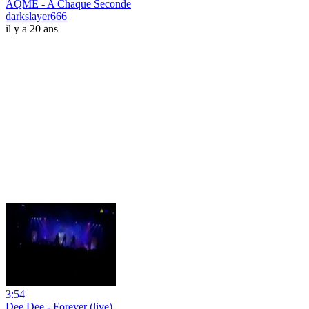
AQME - A Chaque Seconde
darkslayer666
il y a 20 ans
3:54
Dee Dee - Forever (live)