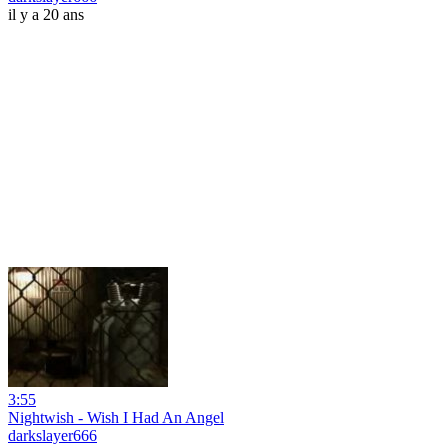
il y a 20 ans
3:55
Nightwish - Wish I Had An Angel
darkslayer666