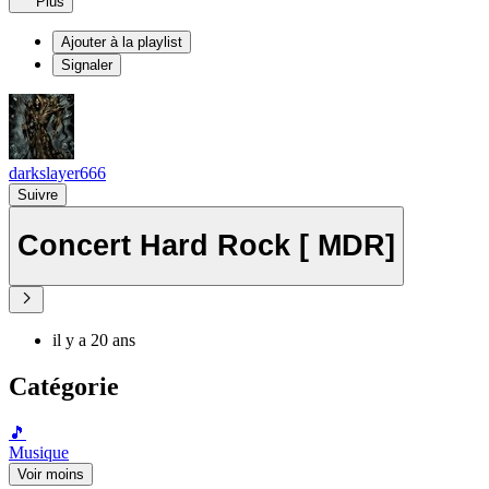
Plus
Ajouter à la playlist
Signaler
darkslayer666
Suivre
Concert Hard Rock [ MDR]
il y a 20 ans
Catégorie
🎵
Musique
Voir moins