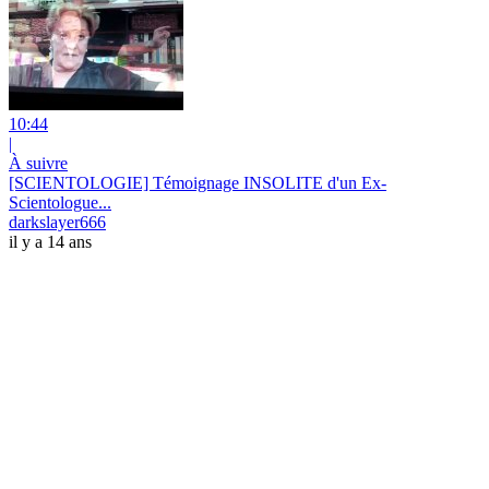
10:44
|
À suivre
[SCIENTOLOGIE] Témoignage INSOLITE d'un Ex-
Scientologue...
darkslayer666
il y a 14 ans