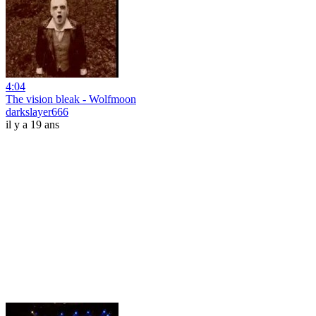
4:04
The vision bleak - Wolfmoon
darkslayer666
il y a 19 ans