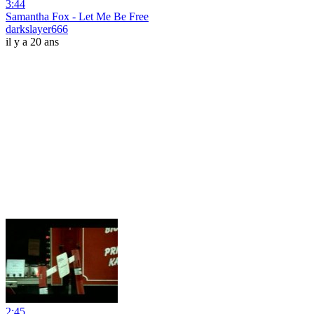
3:44
Samantha Fox - Let Me Be Free
darkslayer666
il y a 20 ans
2:45