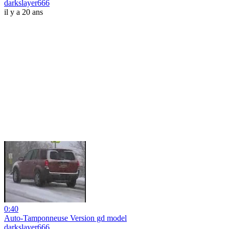
darkslayer666
il y a 20 ans
0:40
Auto-Tamponneuse Version gd model
darkslayer666