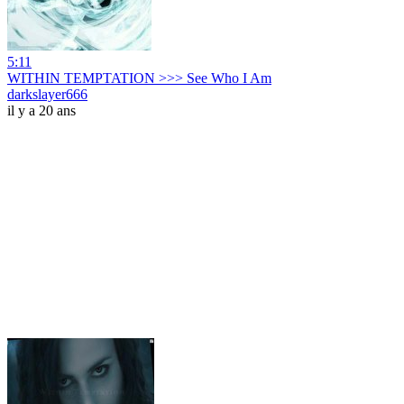
5:11
WITHIN TEMPTATION >>> See Who I Am
darkslayer666
il y a 20 ans