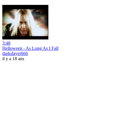
3:48
Helloween - As Long As I Fall
darkslayer666
il y a 18 ans