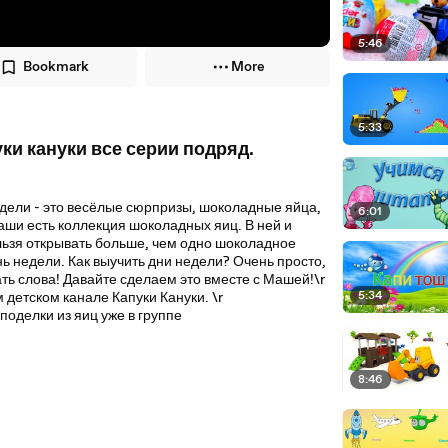
5:46
Bookmark
More
5:33
ки кануки все серии подряд.
едели - это весёлые сюрпризы, шоколадные яйца,
6:01
аши есть коллекция шоколадных яиц. В ней и
ельзя открывать больше, чем одно шоколадное
ь недели. Как выучить дни недели? Очень просто,
ть слова! Давайте сделаем это вместе с Машей!\r
5:34
етском канале Капуки Кануки. \r
поделки из яиц уже в группе
8:46