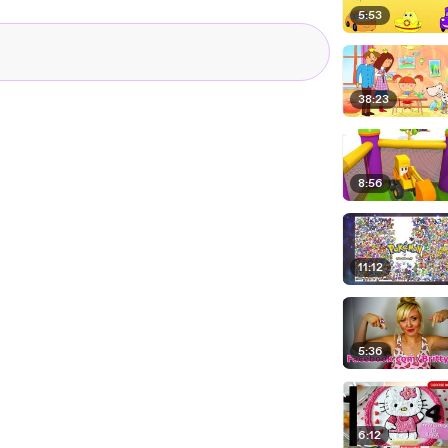
5:53
38:23
8:56
11:12
5:36
6:12