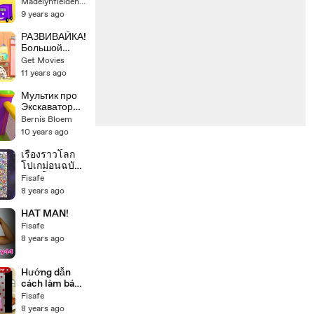
Учим цифры.
Madelynfielden14
Счёт до 5
9 years ago
Развивающий
мультик про
РАЗВИВАЙКА!
цветные яйца
Большой
с сюрпризами
сборник
Get Movies
развивающих
11 years ago
мультиков для
малышей.
Мультик про
Часть 2
Экскаватор
Масю:
Bernis Bloem
Веселая
10 years ago
Карусель
новые слова,
เรื่องราวโลก
картинки для
โปเกม่อนฉบับ
детей: обувь
เทอร์โบ10นาที
Fisafe
จบ[Pokemon
8 years ago
World in 10
minutes]comi
HAT MAN!
c world daily
Fisafe
8 years ago
Hướng dẫn
cách làm bánh
kem sinh nhật
Fisafe
hình hello
8 years ago