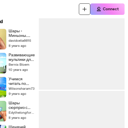
Connect
d
Шары -
Миньоны.
Пакетики с
davidcelia6615
игрушками
8 years ago
сюрприз
Minions.
Развивающие
Minions
мультики для
surprise blind
детей от года
Bernis Bloem
bags toys.
Baby U День и
10 years ago
Unboxing.
Ночь,
обучающие
Учимся
мультфильмы
читать по
для малыш
слогам из
Wilsonsharam73
серии Маша и
9 years ago
Медведь.
Урок 2.
Шары
Surprise Egg
сюрприз с
Learn-A-
Лунтиком.
Edythelongford76
Word!
The Balloons
8 years ago
surprise
Show.
Щенячий