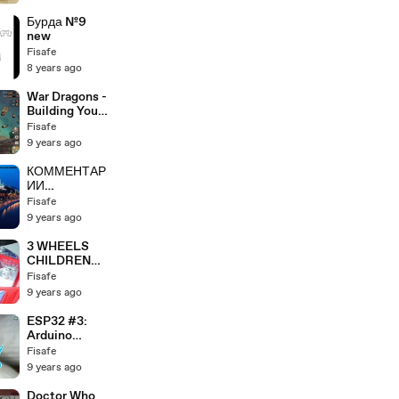
kitty đẹp
Бурда №9
new
Fisafe
8 years ago
War Dragons -
Building Your
Base
Fisafe
9 years ago
КОММЕНТАР
ИИ
ИНОСТРАНЦ
Fisafe
ЕВ О
9 years ago
РОССИИ,
ПЕРЕВОД (7
3 WHEELS
ЧАСТЬ).
CHILDREN
АМЕРИКАНЦ
KIDS RIDE ON
Fisafe
Ы О РОССИИ
ELECTRIC
9 years ago
MOTORBIKE
MOTORCYCL
ESP32 #3:
E
Arduino
tutorial -
Fisafe
getting to
9 years ago
blinky (step
by step)
Doctor Who