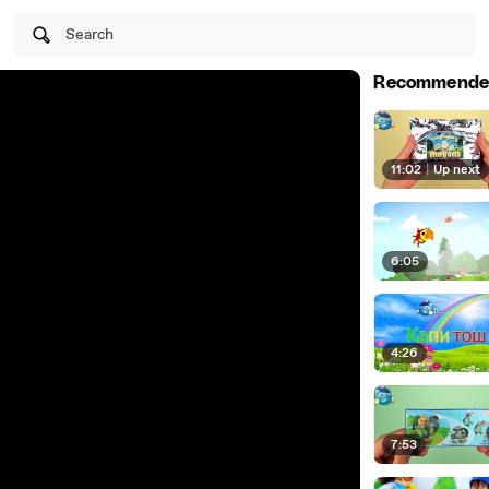
Search
Recommende
11:02
|
Up next
6:05
4:26
7:53