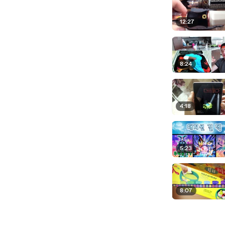
12:27
8:24
4:18
5:23
8:07