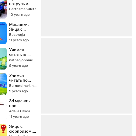
патруль и
НОВОГОДНИ
Berthamelville17
Е КИНДЕР
10 years ago
СЮРПРИЗЫ
для детей
Машинки.
Яйца с
сюрпризом.
Bozeweju
Погрузчик.
11 years ago
Учим овощи.
Развивающий
Учимся
мультик.
читать по
слогам из
nathanjohnnie6606
серии
9 years ago
Фиксики.
Surprise Egg
Учимся
Learn-A-
читать по
Word! Урок 11
слогам из
Bernardmartine73
серии
9 years ago
Фиксики.
Surprise Egg
3d мультик
Learn-A-
про
Word! Урок 10
Экскаватор
Adalia Calida
Масю и яйцо
11 years ago
с сюрпризом.
Собираем
Яйцо с
Вертолет из
сюрпризом.
конструктора