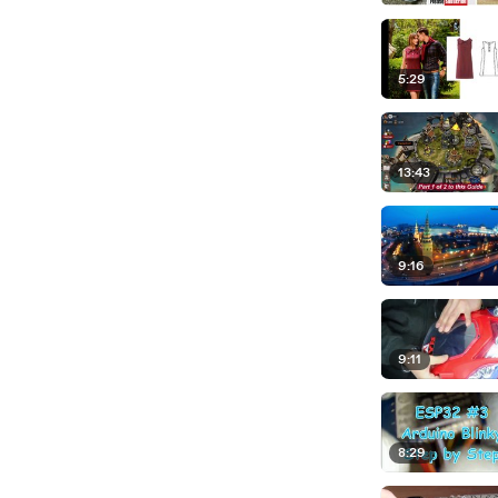
5:29
13:43
9:16
9:11
8:29