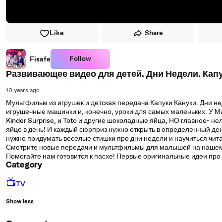
Like
Share
Follow
Fisafe
Развивающее видео для детей. Дни Недели. Капу
10 years ago
Мультфильм из игрушек и детская передача Капуки Кануки. Дни н
игрушечные машинки и, конечно, уроки для самых маленьких. У М
Kinder Surprise, и Toto и другие шоколадные яйца, НО главное- н
яйцо в день! И каждый сюрприз нужно открыть в определенный ден
нужно придумать веселые стишки про дни недели и научиться чита
Смотрите новые передачи и мультфильмы для малышей на нашем д
Помогайте нам готовится к пасхе! Первые оригинальные идеи про 
Category
📺
TV
Show less