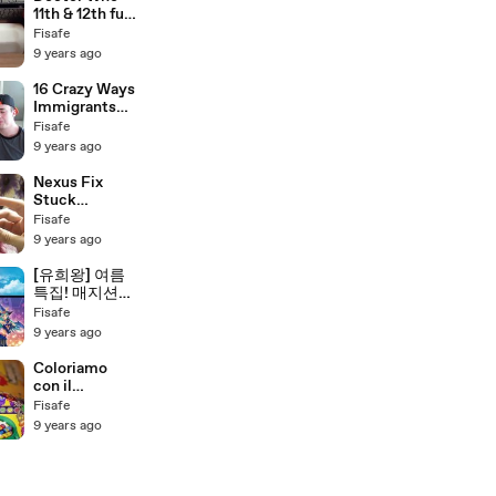
11th & 12th full
metal Sonic
Fisafe
Screwdriver
9 years ago
Replica
Review:
16 Crazy Ways
(Rubbertoe
Immigrants
Replicas)
Tried To
Fisafe
Sneak Into
9 years ago
Country
REACTION
Nexus Fix
Stuck
Loading
Fisafe
Startup
9 years ago
Screen
[유희왕] 여름
특집! 매지션
걸 덱 - 유희왕
Fisafe
덱 레시피
9 years ago
(Magician Girl
Deck - Yugioh
Coloriamo
Deck Recipe)
con il
[주리온]
VORTICE DI
Fisafe
COLORI
9 years ago
Crayola:
SPIRALI
PAZZESCHE