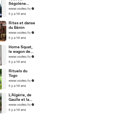
Ségolène
Royal
www.vodeo.tv
il y a 14 ans
Rites et danse
du Bénin
www.vodeo.tv
il y a 14 ans
Home Squat,
le wagon des
punks
www.vodeo.tv
il y a 14 ans
Rituels du
Togo
www.vodeo.tv
il y a 14 ans
L'Algérie, de
Gaulle et la
bombe
www.vodeo.tv
il y a 14 ans