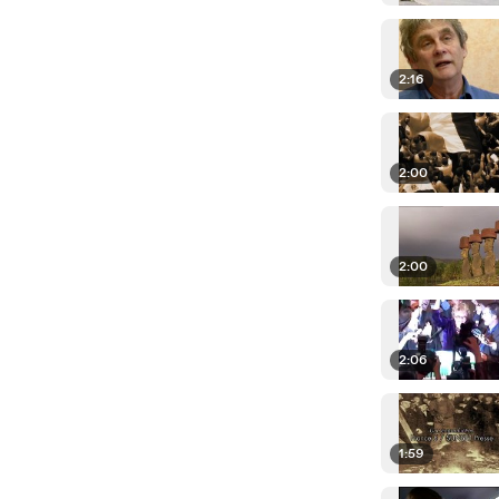
2:16
2:00
2:00
2:06
1:59