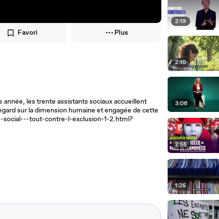
2:19
Favori
Plus
2:10
 année, les trente assistants sociaux accueillent
3:06
regard sur la dimension humaine et engagée de cette
-social---tout-contre-l-exclusion-1-2.html?
2:55
1:25