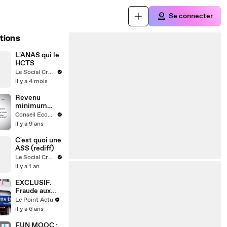
Se connecter
tions
L'ANAS qui le
HCTS
Le Social Crew
il y a 4 mois
Revenu
minimum
social garanti
Conseil Economique, Social et Environnemental
- cese
il y a 9 ans
C'est quoi une
ASS (rediff)
Le Social Crew
il y a 1 an
EXCLUSIF.
Fraude aux
prestations
Le Point Actu
sociales : le
il y a 6 ans
rapport qui
accuse l’État
FUN MOOC :