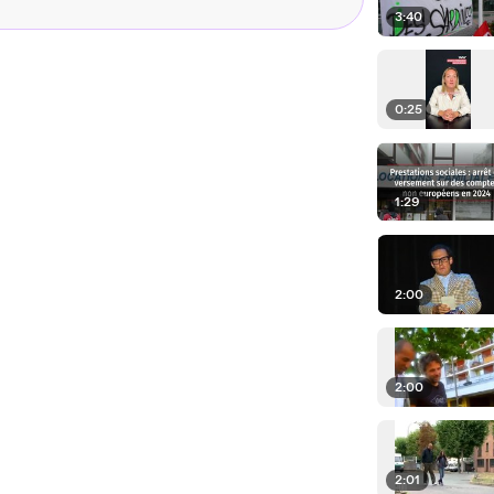
3:40
0:25
1:29
2:00
2:00
2:01