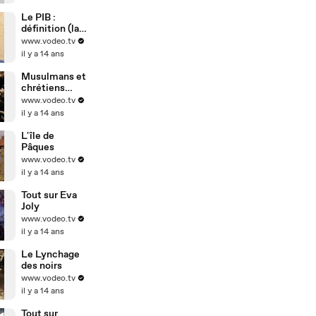
Le PIB :
définition (la
vraie)
www.vodeo.tv
il y a 14 ans
Musulmans et
chrétiens
d'Egypte
www.vodeo.tv
il y a 14 ans
L'île de
Pâques
www.vodeo.tv
il y a 14 ans
Tout sur Eva
Joly
www.vodeo.tv
il y a 14 ans
Le Lynchage
des noirs
www.vodeo.tv
il y a 14 ans
Tout sur