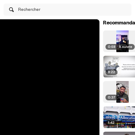
Rechercher
Recommanda
0:58
|
À suivre
8:22
0:37
1:42