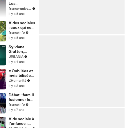
Les
fondamentaux
france-universite-numerique
de l'action
il y a 8 ans
sociale
Aides sociales
: ceux qui ne
les
franceinfo
demandent
il y a 8 ans
pas
Sylviane
Gratton,
travailleuse
URBANIA
sociale
il y a 4 ans
| ExtraOrdinair
e
« Oubliées et
invisibilisées
», le cri
L'Humanité
d'alarme des
il y a 2 ans
assistantes
sociales
Débat : faut-il
fusionner les
minima
franceinfo
sociaux ?
il y a 7 ans
Aide sociale à
l’enfance :