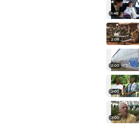
1:46
2:06
2:00
2:00
2:00