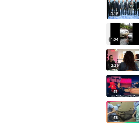
3:18
1:04
2:29
1:51
1:58