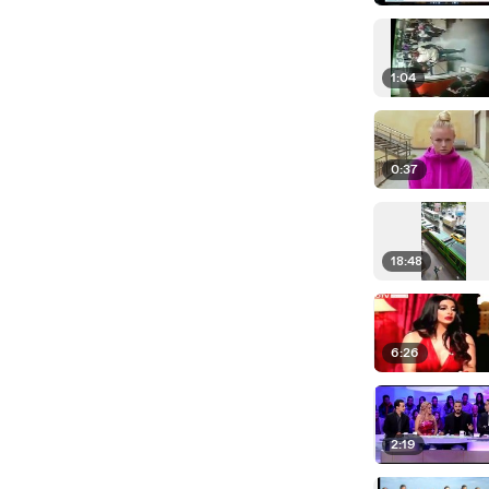
1:04
0:37
18:48
6:26
2:19