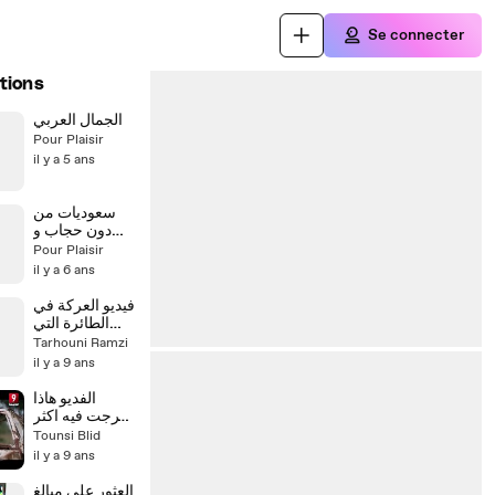
Se connecter
tions
الجمال العربي
Pour Plaisir
il y a 5 ans
سعوديات من
دون حجاب و
عباءه يتجولون
Pour Plaisir
في شوارع
il y a 6 ans
الرياض
فيديو العركة في
الطائرة التي
تسببت في
Tarhouni Ramzi
تعليق رحلات
il y a 9 ans
الخطوط
التونسية
الفديو هاذا
تفرجت فيه اكثر
من 15 مرة
Tounsi Blid
ومازلت نعاود
il y a 9 ans
فيه الفقر مش
عيب راهو يا
العثور على مبالغ