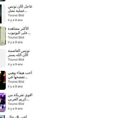
تفرج كفاه
عملت مسكينة
عاجل الآن تونس
عملية نشل
لهاتف جوال في
Tounsi Blid
قطار الضاحية
il y a 9 ans
الجنوبية الرجاء
أخذ الإحتياطات
الأكثر مشاهدة
على اليوتيوب
شئ لايصدقه
Tounsi Blid
عقل
il y a 9 ans
تونس العاصمة
الآن الله يستر
Tounsi Blid
il y a 9 ans
أخت هيفاء وهبي
تفضحها في
الاعلام وتكشف
Tounsi Blid
أسرارها
il y a 9 ans
أقوى تفريكة من
لهالة نور إنت بلا
Tounsi Blid
مكياج تولي ‫‏أيمن
il y a 9 ans
أغنى 6 رجال