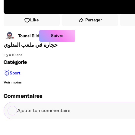
Like
Partager
Suivre
Tounsi Blid
حجارة في ملعب المتلوي
il y a 10 ans
Catégorie
🥇
Sport
Voir moins
Commentaires
Ajoute
ton
commentaire