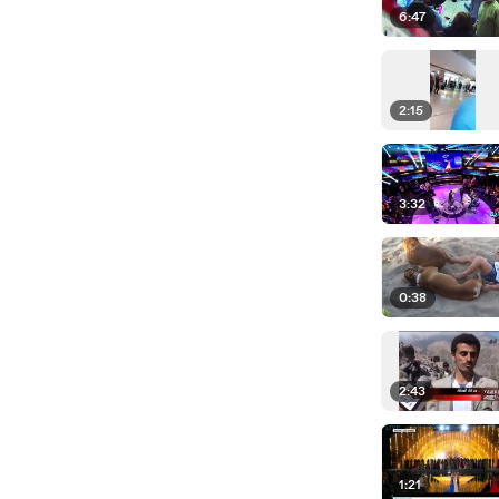
6:47
2:15
3:32
0:38
2:43
1:21