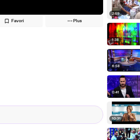
2:59
Favori
Plus
1:38
6:58
0:41
10:31