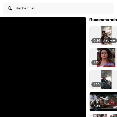
Rechercher
Recommanda
0:26
|
À suivre
1:13
1:50
0:49