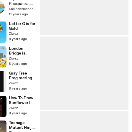
Мультфильм
Раскраска.
ы для детей
Учим Цвета -
Melindafleenor74
про машинки
Грузовики-
11 years ago
помощники -
Часть 2
Letter G is for
Gold
Ziwez
8 years ago
London
Bridge is
Falling Down |
Ziwez
Nursery
8 years ago
Rhyme
Gray Tree
Frog mating
call
Ziwez
8 years ago
How To Draw
Sunflower |
Como Dibujar
Ziwez
Un Girasol |
8 years ago
Paso a Paso |
PvZ 2
Teenage
Mutant Ninja