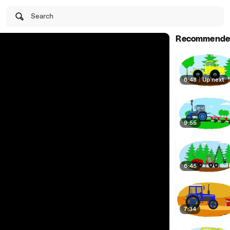
Search
Recommende
6:48
|
Up next
9:55
6:45
7:34