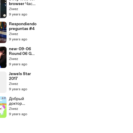
kids
browser Часть
2
Ziwez
9 years ago
Respondiendo
preguntas #4
Ziwez
9 years ago
new-09-06
Round 06 GM
Nepomniacht
Ziwez
chi Ian GM
9 years ago
Lagno
Kateryna
Jewels Star
Moscow
2017
chess blitz
Ziwez
9 years ago
Добрый
доктор
Стоматолог
Ziwez
мультфильм
9 years ago
детям про
зубы