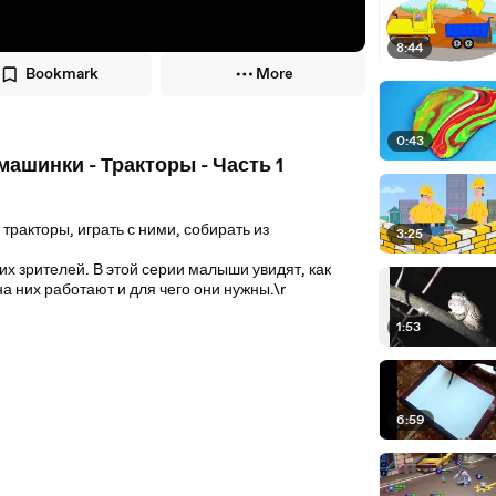
8:44
Bookmark
More
0:43
машинки - Тракторы - Часть 1
акторы, играть с ними, собирать из
3:25
х зрителей. В этой серии малыши увидят, как
а них работают и для чего они нужны.\r
1:53
6:59