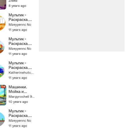
Turtles
Ziwez
Legends -
8 years ago
Part 172
Мультик -
Раскраска.
Учим Цвета -
Mzeyyennc Nc
Грузовые
11 years ago
Монстр-траки
/ Monster
Мультик -
trucks -
Раскраска.
Мультфильм
Учим Цвета -
Mzeyyennc Nc
ы про
Необычные
11 years ago
машинки
Тракторы
часть 2
Мультик -
Раскраска.
Учим Цвета -
Katherinehutcherson88
Автомобильн
11 years ago
ые тягачи -
Мультики про
Машинки.
машинки
Мойка и
раскраска
Margyrochell 9448
машинок.Учи
10 years ago
м цвета.
Развивающий
Мультик -
мультик для
Раскраска.
детей про
Учим Цвета -
Mzeyyennc Nc
машинки.
Мультфильм
11 years ago