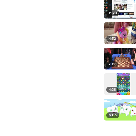
11:28
4:52
7:12
4:38
6:06