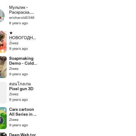
ы про
машинки и
Мультик -
технику -
Раскраска.
Грузовые
Учим Цвета -
ericharold5346
прицепы
Машины,
8 years ago
поезда,
самолеты -
★
все виды
НОВОГОДНИ
транспорта
Й
Ziwez
РОЖДЕСТВЕ
9 years ago
НСКИЙ
ВЕНОК
Soapmaking
своими
Demo - Cold
руками !
Processed
Ziwez
Christmas
Soap
9 years ago
wreath (do it
yourself)
สอนโกงเกม
Pixel gun 3D
Ziwez
9 years ago
Cars cartoon
All Series in a
row - Police
Ziwez
car,ambulanc
9 years ago
e,Fire trucks -
Transport for
Deep Web tor