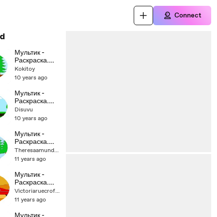
Connect
d
Мультик -
Раскраска.
Учим Цвета -
Kokitoy
Мультики про
10 years ago
машинки -
Тракторы -
Мультик -
Часть 2
Раскраска.
Учим Цвета -
Disuvu
Тракторные
10 years ago
прицепы
(часть 1)
Мультик -
Раскраска.
Учим Цвета -
Theresaamundson96
Тракторы,
11 years ago
работающие
в лесу
Мультик -
Раскраска.
Учим Цвета -
Victoriaruecroft54
Монстр-трак /
11 years ago
Monster truck
-
Мультик -