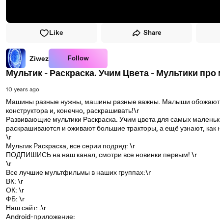
Like
Share
Follow
Ziwez
Мультик - Раскраска. Учим Цвета - Мультики про 
10 years ago
Машины разные нужны, машины разные важны. Малыши обожают тр
конструктора и, конечно, раскрашивать!\r
Развивающие мультики Раскраска. Учим цвета для самых маленьки
раскрашиваются и оживают большие тракторы, а ещё узнают, как н
\r
Мультик Раскраска, все серии подряд: \r
ПОДПИШИСЬ на наш канал, смотри все новинки первым! \r
\r
Все лучшие мультфильмы в наших группах:\r
ВК: \r
ОК: \r
ФБ: \r
Наш сайт: .\r
Android-приложение: