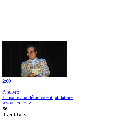
2:00
|
À suivre
L'insulte : un défoulement jubilatoire
www.vodeo.tv
il y a 13 ans