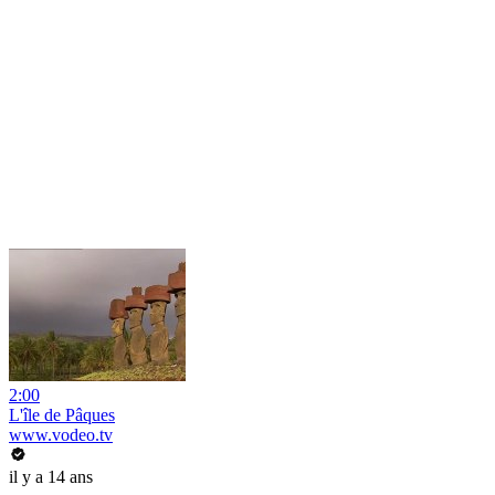
2:00
L'île de Pâques
www.vodeo.tv
il y a 14 ans