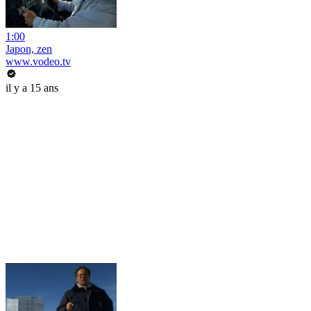
1:00
Japon, zen
www.vodeo.tv
il y a 15 ans