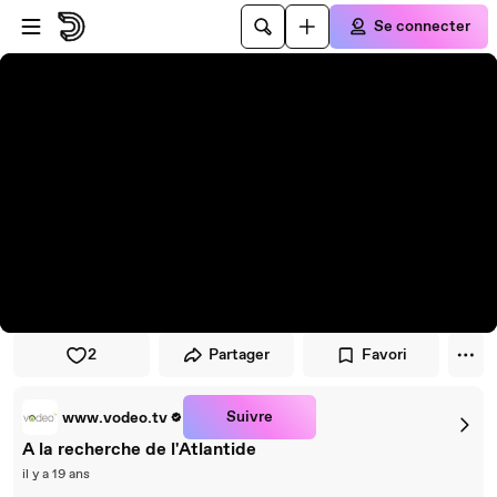
Passer au player
Passer au contenu principal
Se connecter
2
Partager
Favori
Suivre
www.vodeo.tv
A la recherche de l'Atlantide
il y a 19 ans