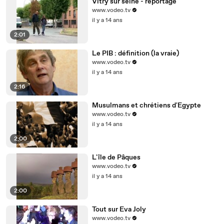
Vitry sur seine - reportage
www.vodeo.tv
il y a 14 ans
2:01
Le PIB : définition (la vraie)
www.vodeo.tv
il y a 14 ans
2:16
Musulmans et chrétiens d'Egypte
www.vodeo.tv
il y a 14 ans
2:00
L'île de Pâques
www.vodeo.tv
il y a 14 ans
2:00
Tout sur Eva Joly
www.vodeo.tv