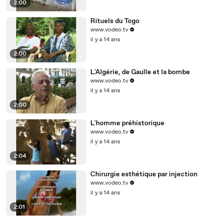
2:00
Rituels du Togo
www.vodeo.tv
il y a 14 ans
2:00
L'Algérie, de Gaulle et la bombe
www.vodeo.tv
il y a 14 ans
2:00
L'homme préhistorique
www.vodeo.tv
il y a 14 ans
2:04
Chirurgie esthétique par injection
www.vodeo.tv
il y a 14 ans
2:01