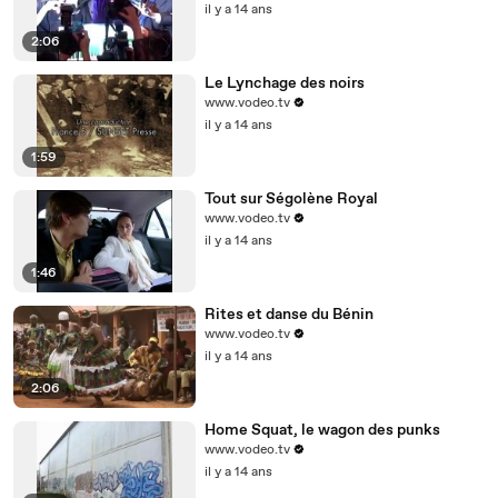
il y a 14 ans
2:06
Le Lynchage des noirs
www.vodeo.tv
il y a 14 ans
1:59
Tout sur Ségolène Royal
www.vodeo.tv
il y a 14 ans
1:46
Rites et danse du Bénin
www.vodeo.tv
il y a 14 ans
2:06
Home Squat, le wagon des punks
www.vodeo.tv
il y a 14 ans