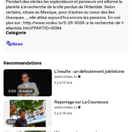
Pendant des siècles les explorateurs et penseurs ont sillonné la
planète à la recherche de la cité perdue de l'Atlantide. Selon
certains, située au Mexique, pour d'autres au coeur des îles
Grecques..., elle attise aujourd'hui encore les passions. En voir
plus sur : http://www.vodeo.tv/5-29-5056-a-la-recherche-de-l-
atlantide.html?PARTID=9084
Catégorie
🗞
News
Recommandations
L'insulte : un défoulement jubilatoire
www.vodeo.tv
il y a 13 ans
2:00
|
À suivre
Reportage sur La Courneuve
www.vodeo.tv
il y a 14 ans
2:00