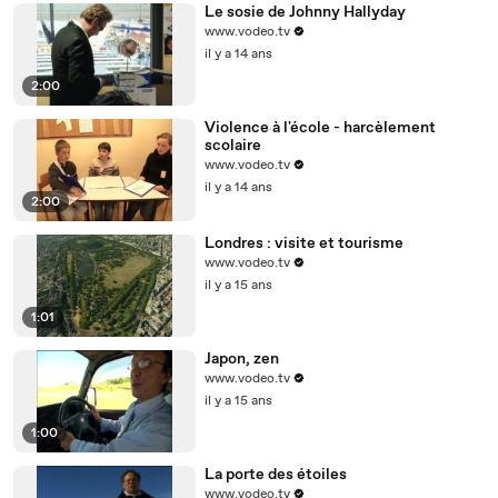
Le sosie de Johnny Hallyday
www.vodeo.tv
il y a 14 ans
2:00
Violence à l'école - harcèlement
scolaire
www.vodeo.tv
il y a 14 ans
2:00
Londres : visite et tourisme
www.vodeo.tv
il y a 15 ans
1:01
Japon, zen
www.vodeo.tv
il y a 15 ans
1:00
La porte des étoiles
www.vodeo.tv