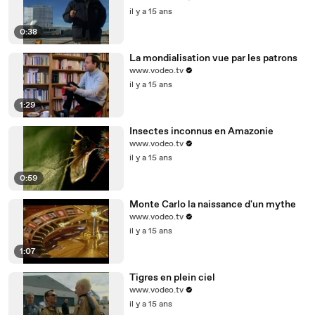
il y a 15 ans
0:38
La mondialisation vue par les patrons
www.vodeo.tv
il y a 15 ans
1:29
Insectes inconnus en Amazonie
www.vodeo.tv
il y a 15 ans
0:59
Monte Carlo la naissance d'un mythe
www.vodeo.tv
il y a 15 ans
1:07
Tigres en plein ciel
www.vodeo.tv
il y a 15 ans