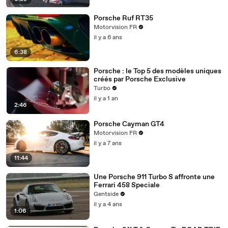
Porsche Ruf RT35
Motorvision FR
il y a 6 ans
6:38
Porsche : le Top 5 des modèles uniques
créés par Porsche Exclusive
Turbo
il y a 1 an
2:46
Porsche Cayman GT4
Motorvision FR
il y a 7 ans
11:44
Une Porsche 911 Turbo S affronte une
Ferrari 458 Speciale
Gentside
il y a 4 ans
1:06