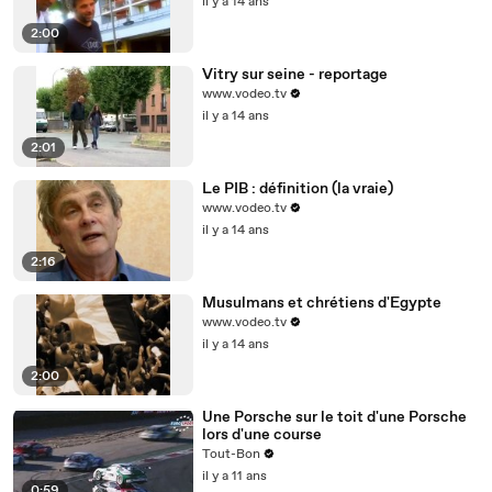
il y a 14 ans
2:00
Vitry sur seine - reportage
www.vodeo.tv
il y a 14 ans
2:01
Le PIB : définition (la vraie)
www.vodeo.tv
il y a 14 ans
2:16
Musulmans et chrétiens d'Egypte
www.vodeo.tv
il y a 14 ans
2:00
Une Porsche sur le toit d'une Porsche
lors d'une course
Tout-Bon
il y a 11 ans
0:59