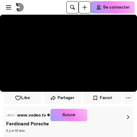
Passer au player
Passer au contenu principal
Se connecter
Like
Partager
Favori
Suivre
www.vodeo.tv
Ferdinand Porsche
il y a 19 ans