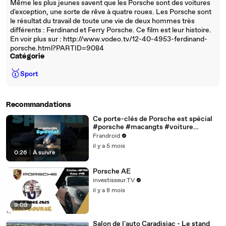
Même les plus jeunes savent que les Porsche sont des voitures
d'exception, une sorte de rêve à quatre roues. Les Porsche sont
le résultat du travail de toute une vie de deux hommes très
différents : Ferdinand et Ferry Porsche. Ce film est leur histoire.
En voir plus sur : http://www.vodeo.tv/12-40-4953-ferdinand-
porsche.html?PARTID=9084
Catégorie
🥇
Sport
Recommandations
Ce porte-clés de Porsche est spécial
#porsche #macangts #voiture
#shorts
Frandroid
il y a 5 mois
0:26
|
À suivre
Porsche AE
investisseur.TV
il y a 8 mois
9:09
Salon de l'auto Caradisiac - Le stand