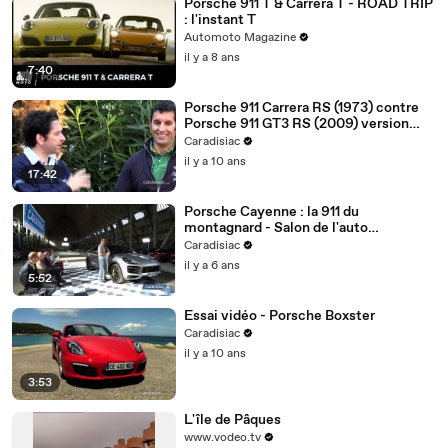
Porsche 911 T & Carrera T - ROAD TRIP
: l'instant T
Automoto Magazine
il y a 8 ans
7:40
Porsche 911 Carrera RS (1973) contre
Porsche 911 GT3 RS (2009) version
longue
Caradisiac
il y a 10 ans
17:42
Porsche Cayenne : la 911 du
montagnard - Salon de l'auto
Caradisiac 2020
Caradisiac
il y a 6 ans
5:52
Essai vidéo - Porsche Boxster
Caradisiac
il y a 10 ans
3:53
L'île de Pâques
www.vodeo.tv