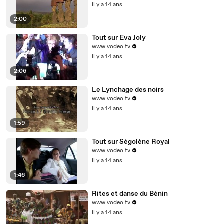
il y a 14 ans
2:00
Tout sur Eva Joly
www.vodeo.tv
il y a 14 ans
2:06
Le Lynchage des noirs
www.vodeo.tv
il y a 14 ans
1:59
Tout sur Ségolène Royal
www.vodeo.tv
il y a 14 ans
1:46
Rites et danse du Bénin
www.vodeo.tv
il y a 14 ans