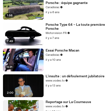
Porsche : équipe gagnante
Caradisiac
il y a 6 ans
1:56
Porsche Type 64 – La toute première
Porsche
Motorvision FR
il y a 7 ans
7:49
Essai Porsche Macan
Caradisiac
il y a 10 ans
4:31
L'insulte : un défoulement jubilatoire
www.vodeo.tv
il y a 13 ans
2:00
Reportage sur La Courneuve
www.vodeo.tv