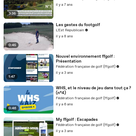
il y a 7 ans
3:35
Les gestes du footgolf
L'Est Republicain
il y a 8 ans
0:45
Nouvel environnement ffgolf :
Présentation
Fédération française de golf (ffgolf)
il y a 3 ans
1:47
WHS, et le niveau de jeu dans tout ça ?
(n°4)
Fédération française de golf (ffgolf)
il y a 6 ans
0:46
My ffgolf : Escapades
Fédération française de golf (ffgolf)
il y a 3 ans