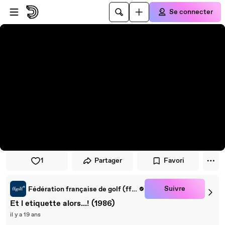
Passer au player
Passer au contenu principal
Se connecter
1
Partager
Favori
Suivre
Fédération française de golf (ffgolf)
Et l etiquette alors...! (1986)
il y a 19 ans