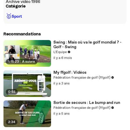
Archive vidéo 1986
Catégorie
🥇
Sport
Recommandations
Swing : Mais où va le golf mondial ? -
Golf - Swing
L'Équipe
il y a 6 mois
1:15:23
|
À suivre
My ffgolf : Vidéos
Fédération française de golf (ffgolf)
il y a 3 ans
0:55
Sortie de secours : Le bump and run
Fédération française de golf (ffgolf)
il y a 5 ans
2:34