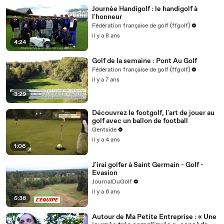
Journée Handigolf : le handigolf à
l'honneur
Fédération française de golf (ffgolf)
il y a 8 ans
4:24
Golf de la semaine : Pont Au Golf
Fédération française de golf (ffgolf)
il y a 7 ans
3:29
Découvrez le footgolf, l'art de jouer au
golf avec un ballon de football
Gentside
il y a 4 ans
1:06
J'irai golfer à Saint Germain - Golf -
Evasion
JournalDuGolf
il y a 6 ans
5:36
Autour de Ma Petite Entreprise : « Une