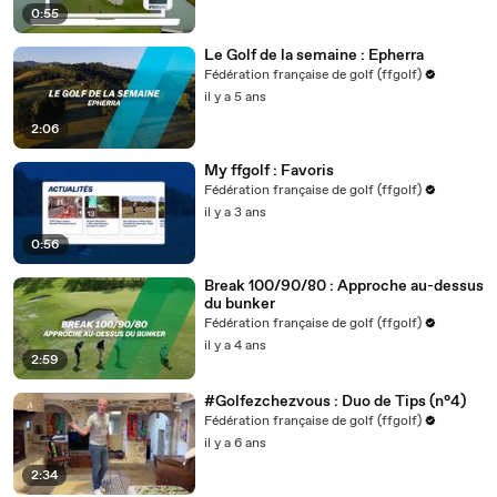
0:55
Le Golf de la semaine : Epherra
Fédération française de golf (ffgolf)
il y a 5 ans
2:06
My ffgolf : Favoris
Fédération française de golf (ffgolf)
il y a 3 ans
0:56
Break 100/90/80 : Approche au-dessus
du bunker
Fédération française de golf (ffgolf)
il y a 4 ans
2:59
#Golfezchezvous : Duo de Tips (n°4)
Fédération française de golf (ffgolf)
il y a 6 ans
2:34