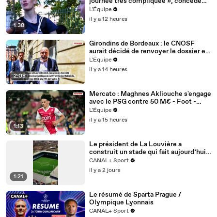
journée très compliquée », concède
Océane Mahé après la 6e étape - Tour
L'Équipe
de France femmes avec Zwift - Autour
il y a 12 heures
de Ma Petite Entreprise
1:38
Girondins de Bordeaux : le CNOSF
aurait décidé de renvoyer le dossier en
appel devant la DNCG - Foot -
L'Équipe
Bordeaux
il y a 14 heures
2:08
Mercato : Maghnes Akliouche s'engage
avec le PSG contre 50 M€ - Foot -
Ligue 1 - Transferts
L'Équipe
il y a 15 heures
1:13
Le président de La Louvière a
construit un stade qui fait aujourd’hui
référence… et qui inspire le FC
CANAL+ Sport
Versailles pour son futur projet 🤝🏟️
il y a 2 jours
1:21
Le résumé de Sparta Prague /
Olympique Lyonnais
CANAL+ Sport