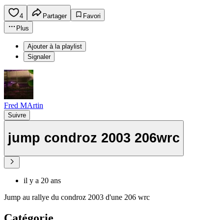
4
Partager
Favori
Plus
Ajouter à la playlist
Signaler
Fred MArtin
Suivre
jump condroz 2003 206wrc
il y a 20 ans
Jump au rallye du condroz 2003 d'une 206 wrc
Catégorie