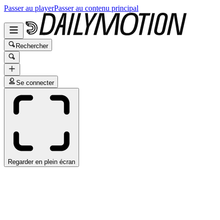
Passer au player
Passer au contenu principal
Rechercher
Se connecter
Regarder en plein écran