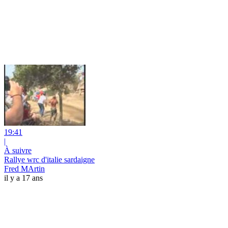
19:41
|
À suivre
Rallye wrc d'italie sardaigne
Fred MArtin
il y a 17 ans