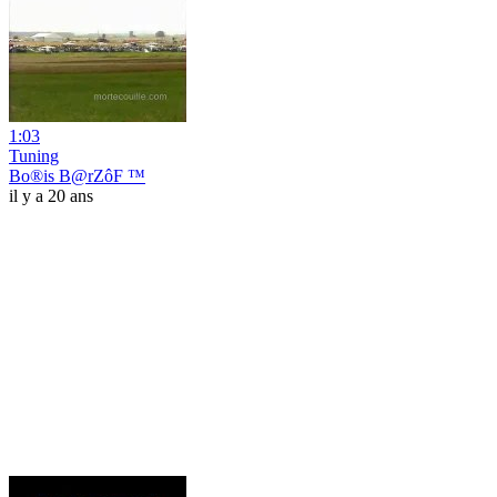
1:03
Tuning
Bo®is B@rZôF ™
il y a 20 ans