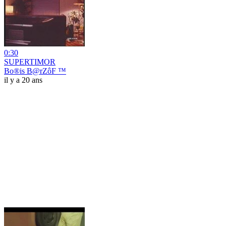
0:30
SUPERTIMOR
Bo®is B@rZôF ™
il y a 20 ans