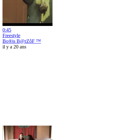
0:45
Freestyle
Bo®is B@rZôF ™
il y a 20 ans