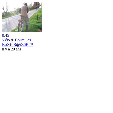
0:45
Vélo & Bouteilles
Bo®is B@rZôF ™
il y a 20 ans