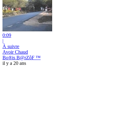
0:09
|
À suivre
Avoir Chaud
Bo®is B@rZôF ™
il y a 20 ans