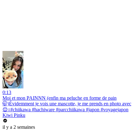
0:13
Moi et mon PAINNN (enfin ma peluche en forme de pain
🤭)Évidemment je vois une mascotte, je me prends en photo avec
😌↕️#chiikawa #hachiware #parcchiikawa #japon #voyagejapon
Kiwi Pinku
il y a 2 semaines