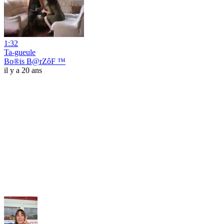
1:32
Ta-gueule
Bo®is B@rZôF ™
il y a 20 ans