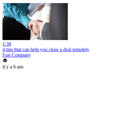
1:38
4 tips that can help you close a deal remotely
Fast Company
il y a 6 ans