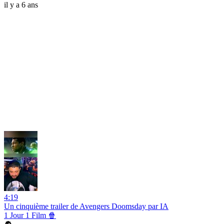
il y a 6 ans
4:19
Un cinquième trailer de Avengers Doomsday par IA
1 Jour 1 Film 🍿