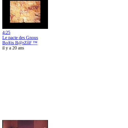
4:25
Le pacte des Gnous
Bo®is B@rZôF ™
il y a 20 ans