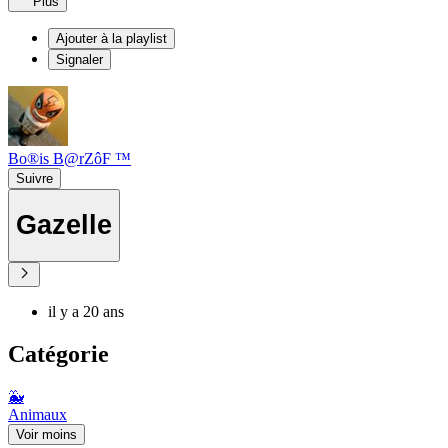
Plus
Ajouter à la playlist
Signaler
Bo®is B@rZôF ™
Suivre
Gazelle
il y a 20 ans
Catégorie
🐳
Animaux
Voir moins