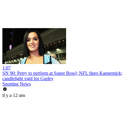
1:07
SN 90: Perry to perform at Super Bowl; NFL fines Kaepernick;
candlelight vigil for Gurley
Sporting News
il y a 12 ans