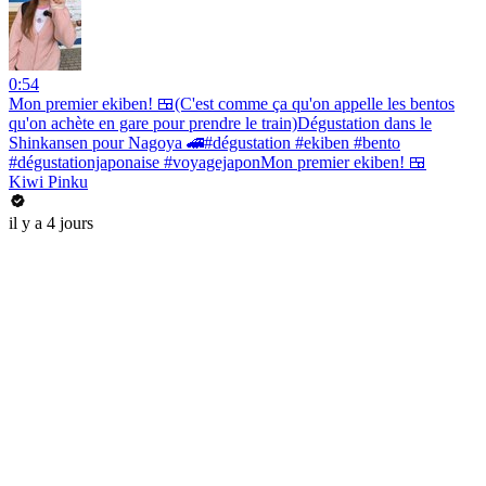
0:54
Mon premier ekiben! 🍱(C'est comme ça qu'on appelle les bentos
qu'on achète en gare pour prendre le train)Dégustation dans le
Shinkansen pour Nagoya 🚄#dégustation #ekiben #bento
#dégustationjaponaise #voyagejaponMon premier ekiben! 🍱
Kiwi Pinku
il y a 4 jours