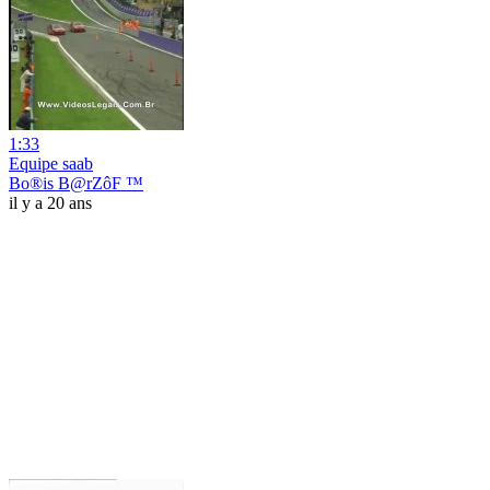
1:33
Equipe saab
Bo®is B@rZôF ™
il y a 20 ans