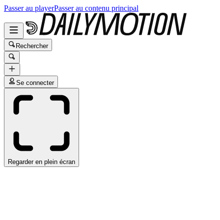
Passer au player
Passer au contenu principal
Rechercher
Se connecter
Regarder en plein écran