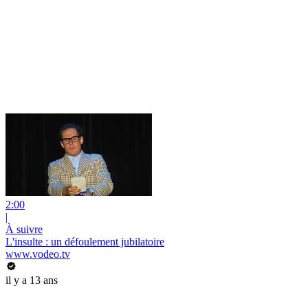
2:00
|
À suivre
L'insulte : un défoulement jubilatoire
www.vodeo.tv
il y a 13 ans