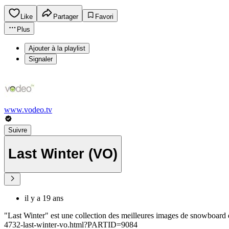
Like
Partager
Favori
Plus
Ajouter à la playlist
Signaler
www.vodeo.tv
Suivre
Last Winter (VO)
il y a 19 ans
"Last Winter" est une collection des meilleures images de snowboard d
4732-last-winter-vo.html?PARTID=9084