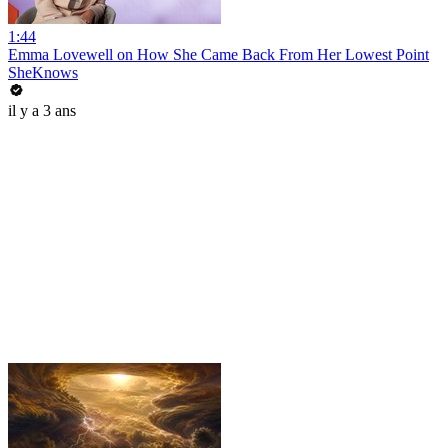
1:44
Emma Lovewell on How She Came Back From Her Lowest Point
SheKnows
il y a 3 ans