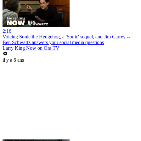
2:16
Voicing Sonic the Hedgehog, a 'Sonic' sequel, and Jim Carrey --
Ben Schwartz answers your social media questions
Larry King Now on Ora.TV
il y a 6 ans