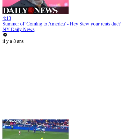
4:13
Summer of 'Coming to America' - Hey Stew your rents due?
NY Daily News
il y a 8 ans