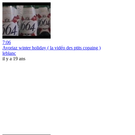
7:06
Avoriaz winter holiday ( la vidéo des ptits copaing )
leblanc
il y a 19 ans