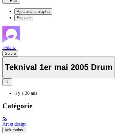
Plus
Ajouter à la playlist
Signaler
leblanc
Suivre
Teknival 1er mai 2005 Drum
il y a 20 ans
Catégorie
🦄
Art et design
Voir moins