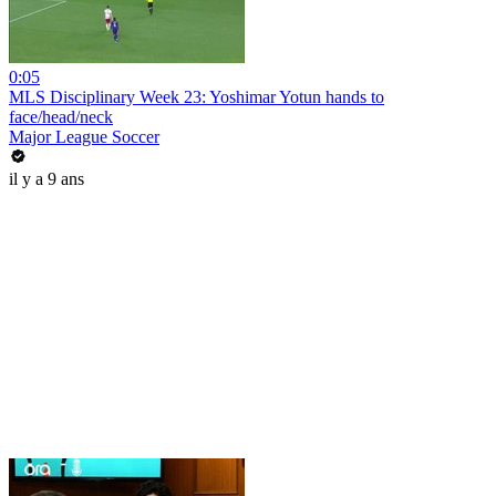
0:05
MLS Disciplinary Week 23: Yoshimar Yotun hands to
face/head/neck
Major League Soccer
il y a 9 ans