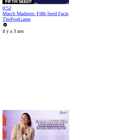
0:52
March Madness: Fifth Seed Facts
ThePostGame
il y a 3 ans