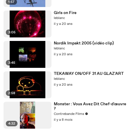
1:57
Girls on Fire
leblanc
il y a 20 ans
3:05
Nordik Impakt 2005 (vidéo clip)
leblanc
il y a 20 ans
3:45
TEKAWAY ON/OFF 31 AU GLAZ'ART
leblanc
il y a 20 ans
2:58
Monster : Vous Avez Dit Chef-d'œuvre
?
Contrebande Films
il y a 8 mois
4:32