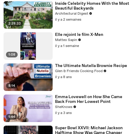
Inside Celebrity Homes With the Most
Beautiful Backyards
Architectural Digest
il y a 2 semaines
2:28:33
Elle rejoint le film X-Men
Matteo Sapin
il y a 1 semaine
1:08
The Ultimate Nutella Brownie Recipe
Glen & Friends Cooking Food
il y a 8 ans
8:14
Emma Lovewell on How She Came
Back From Her Lowest Point
SheKnows
il y a 3 ans
1:44
Super Bowl XXVII: Michael Jackson
Halftime Show Was Game Changer