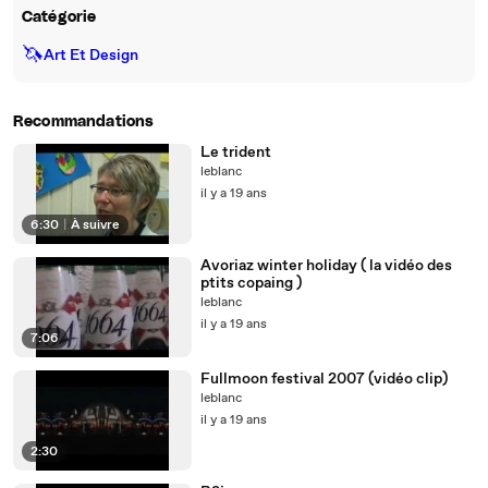
Catégorie
🦄
Art Et Design
Recommandations
Le trident
leblanc
il y a 19 ans
6:30
|
À suivre
Avoriaz winter holiday ( la vidéo des
ptits copaing )
leblanc
il y a 19 ans
7:06
Fullmoon festival 2007 (vidéo clip)
leblanc
il y a 19 ans
2:30