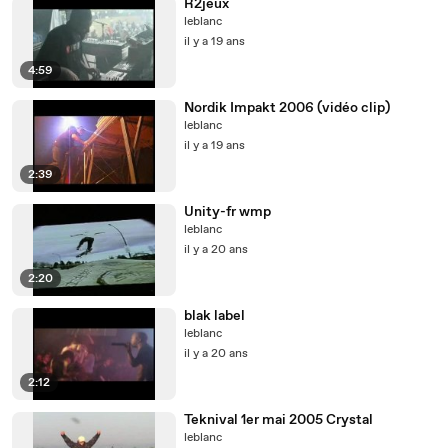
R2jeux
leblanc
il y a 19 ans
4:59
Nordik Impakt 2006 (vidéo clip)
leblanc
il y a 19 ans
2:39
Unity-fr wmp
leblanc
il y a 20 ans
2:20
blak label
leblanc
il y a 20 ans
2:12
Teknival 1er mai 2005 Crystal
leblanc