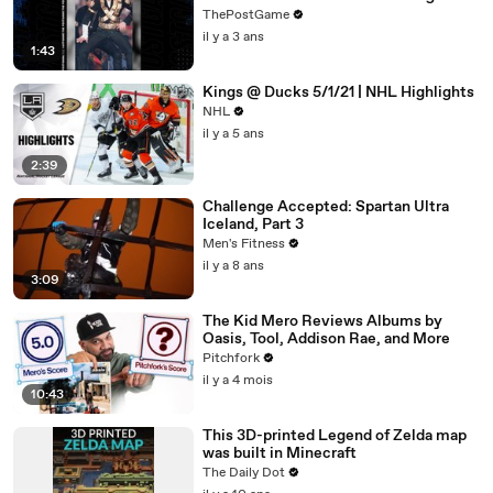
ThePostGame
il y a 3 ans
1:43
Kings @ Ducks 5/1/21 | NHL Highlights
NHL
il y a 5 ans
2:39
Challenge Accepted: Spartan Ultra
Iceland, Part 3
Men's Fitness
il y a 8 ans
3:09
The Kid Mero Reviews Albums by
Oasis, Tool, Addison Rae, and More
Pitchfork
il y a 4 mois
10:43
This 3D-printed Legend of Zelda map
was built in Minecraft
The Daily Dot