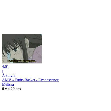
4:01
|
À suivre
AMV - Fruits Basket - Evanescence
Mélissa
il y a 20 ans