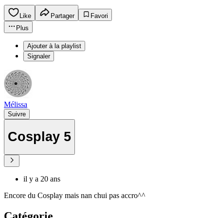
Like
Partager
Favori
Plus
Ajouter à la playlist
Signaler
Mélissa
Suivre
Cosplay 5
il y a 20 ans
Encore du Cosplay mais nan chui pas accro^^
Catégorie