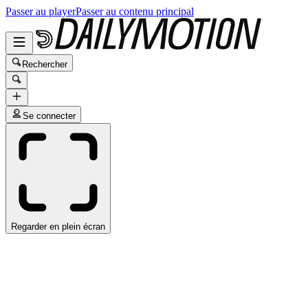
Passer au player
Passer au contenu principal
Rechercher
Se connecter
Regarder en plein écran