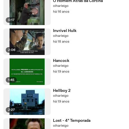
O Homem Atrás da Cortina
olharleigo
há 16 anos
0:17
Invrível Hulk
olharleigo
há 18 anos
2:06
Hancock
olharleigo
há 19 anos
1:45
Hellboy 2
olharleigo
há 19 anos
2:27
Lost - 4ª Temporada
olharleigo