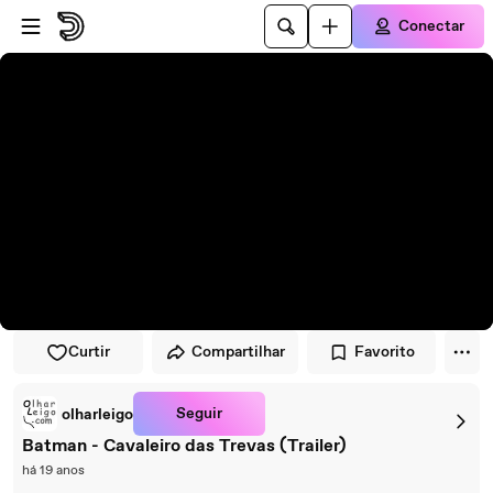
Pular para o player
Ir para o conteúdo principal
Conectar
Curtir
Compartilhar
Favorito
Seguir
olharleigo
Batman - Cavaleiro das Trevas (Trailer)
há 19 anos