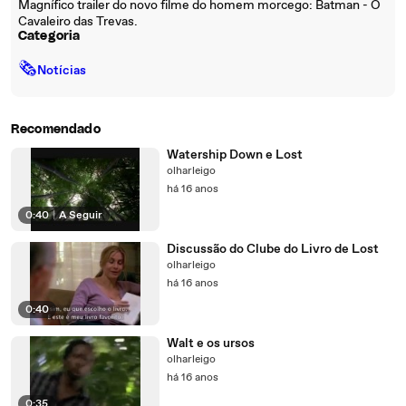
Magnífico trailer do novo filme do homem morcego: Batman - O
Cavaleiro das Trevas.
Categoria
🗞
Notícias
Recomendado
Watership Down e Lost
olharleigo
há 16 anos
0:40
|
A Seguir
Discussão do Clube do Livro de Lost
olharleigo
há 16 anos
0:40
Walt e os ursos
olharleigo
há 16 anos
0:35