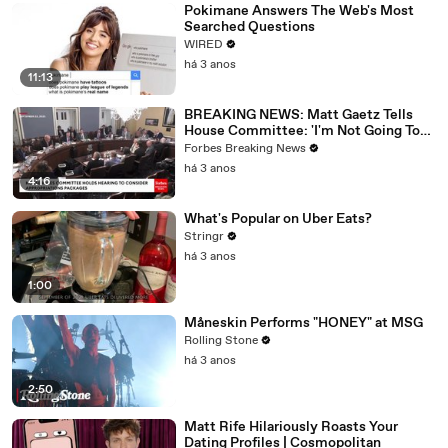
Pokimane Answers The Web's Most
Searched Questions
WIRED
há 3 anos
11:13
BREAKING NEWS: Matt Gaetz Tells
House Committee: 'I'm Not Going To
Vote For A Continuing Resolution'
Forbes Breaking News
há 3 anos
4:16
What's Popular on Uber Eats?
Stringr
há 3 anos
1:00
Måneskin Performs "HONEY" at MSG
Rolling Stone
há 3 anos
2:50
Matt Rife Hilariously Roasts Your
Dating Profiles | Cosmopolitan