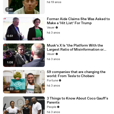
há 19 anos
1:46
Former Aide Claims She Was Asked to
Make a ‘Hit List’ For Trump
Veuer
há 3 anos
0:51
Musk’s X Is ‘the Platform With the
Largest Ratio of Misinformation or
Disinformation’ Amongst All Social
Veuer
Media Platforms
há 3 anos
1:08
59 companies that are changing the
world: From Tesla to Chobani
Fortune
há 3 anos
4:50
3 Things to Know About Coco Gauff's
Parents
People
há 3 anos