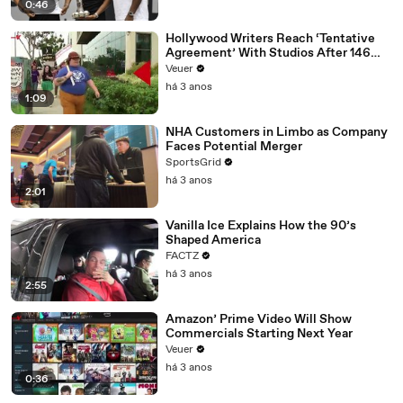
0:46
Hollywood Writers Reach ‘Tentative
Agreement’ With Studios After 146
Day Strike
Veuer
há 3 anos
1:09
NHA Customers in Limbo as Company
Faces Potential Merger
SportsGrid
há 3 anos
2:01
Vanilla Ice Explains How the 90’s
Shaped America
FACTZ
há 3 anos
2:55
Amazon’ Prime Video Will Show
Commercials Starting Next Year
Veuer
há 3 anos
0:36