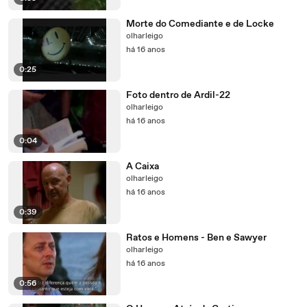
Morte do Comediante e de Locke
olharleigo
há 16 anos
0:25
Foto dentro de Ardil-22
olharleigo
há 16 anos
0:04
A Caixa
olharleigo
há 16 anos
0:39
Ratos e Homens - Ben e Sawyer
olharleigo
há 16 anos
0:56