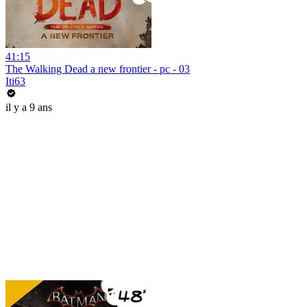
41:15
The Walking Dead a new frontier - pc - 03
Iti63
il y a 9 ans