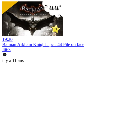
19:20
Batman Arkham Knight - pc - 44 Pile ou face
Iti63
il y a 11 ans