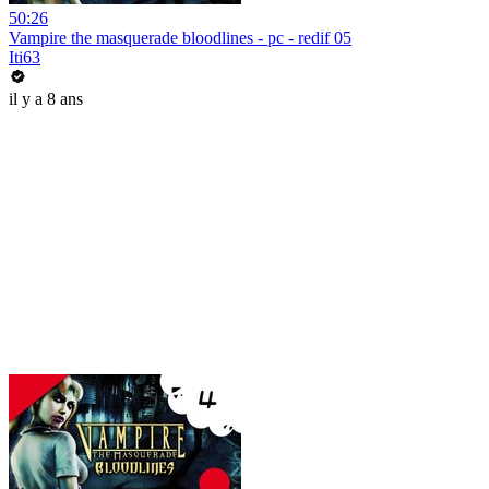
50:26
Vampire the masquerade bloodlines - pc - redif 05
Iti63
il y a 8 ans