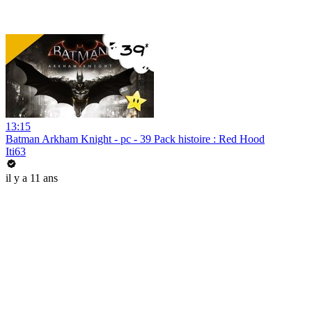
13:15
Batman Arkham Knight - pc - 39 Pack histoire : Red Hood
Iti63
il y a 11 ans