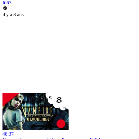
Iti63
il y a 8 ans
48:37