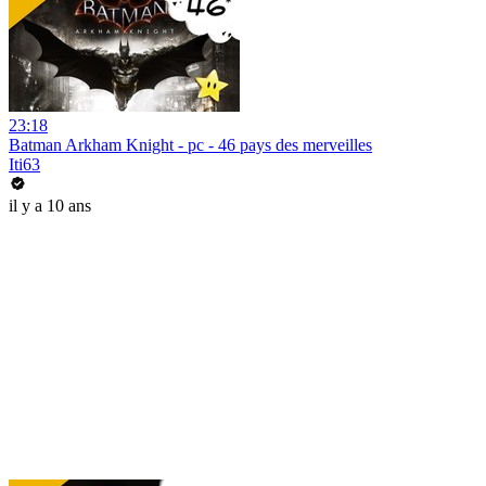
23:18
Batman Arkham Knight - pc - 46 pays des merveilles
Iti63
il y a 10 ans