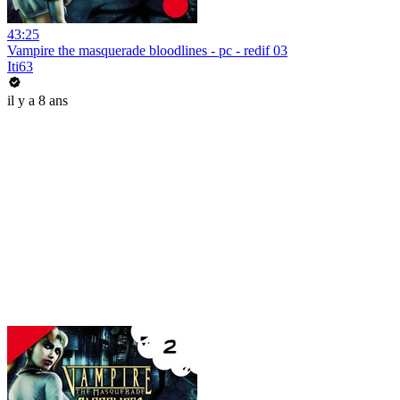
43:25
Vampire the masquerade bloodlines - pc - redif 03
Iti63
il y a 8 ans