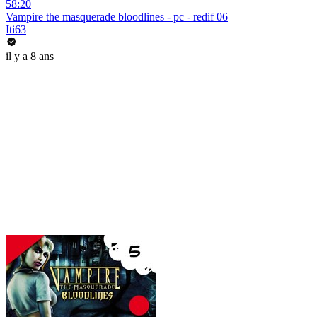
58:20
Vampire the masquerade bloodlines - pc - redif 06
Iti63
il y a 8 ans