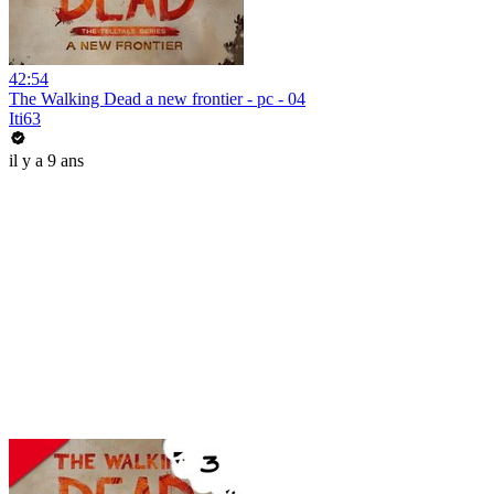
42:54
The Walking Dead a new frontier - pc - 04
Iti63
il y a 9 ans