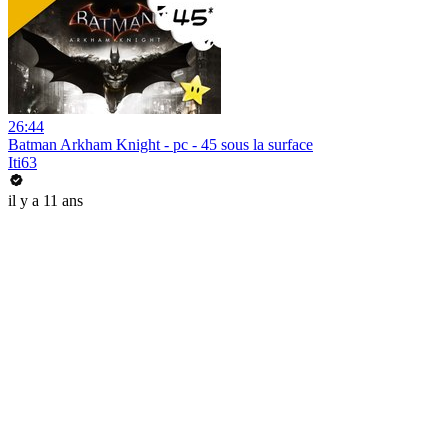
26:44
Batman Arkham Knight - pc - 45 sous la surface
Iti63
il y a 11 ans