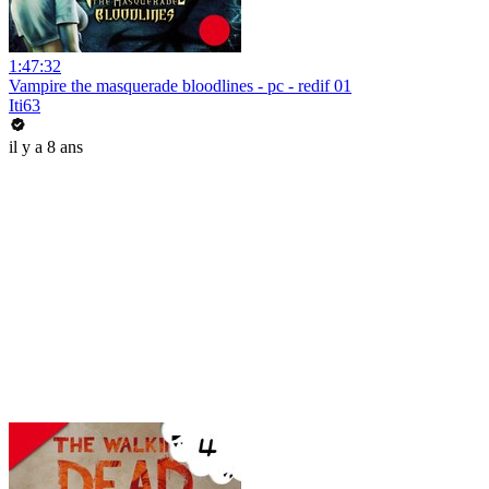
1:47:32
Vampire the masquerade bloodlines - pc - redif 01
Iti63
il y a 8 ans