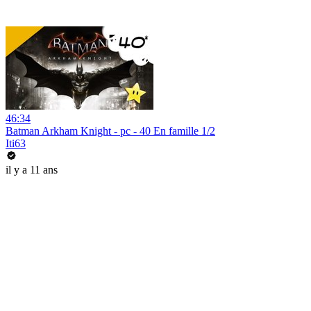
46:34
Batman Arkham Knight - pc - 40 En famille 1/2
Iti63
il y a 11 ans