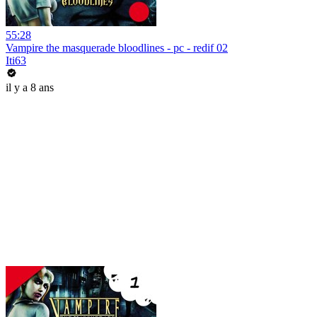
55:28
Vampire the masquerade bloodlines - pc - redif 02
Iti63
il y a 8 ans