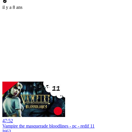
il y a 8 ans
47:52
Vampire the masquerade bloodlines - pc - redif 11
Iti63