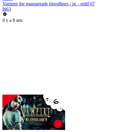
Vampire the masquerade bloodlines - pc - redif 07
Iti63
il y a 8 ans