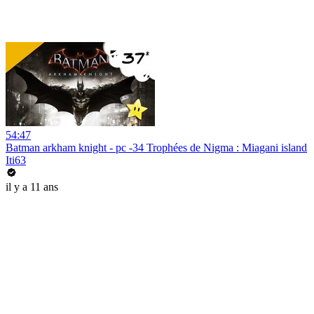
54:47
Batman arkham knight - pc -34 Trophées de Nigma : Miagani island
Iti63
il y a 11 ans