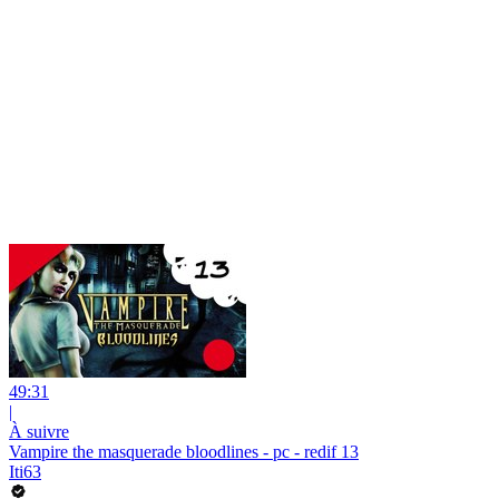
49:31
|
À suivre
Vampire the masquerade bloodlines - pc - redif 13
Iti63