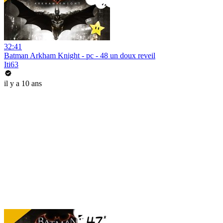
32:41
Batman Arkham Knight - pc - 48 un doux reveil
Iti63
il y a 10 ans