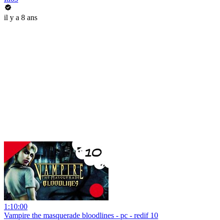
il y a 8 ans
1:10:00
Vampire the masquerade bloodlines - pc - redif 10