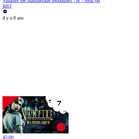
Vampire the masquerade bloodlines - pc - redif 08
Iti63
il y a 8 ans
45:09