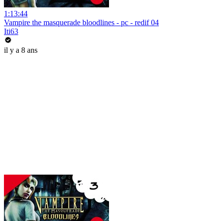
1:13:44
Vampire the masquerade bloodlines - pc - redif 04
Iti63
il y a 8 ans