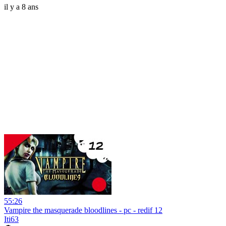
il y a 8 ans
55:26
Vampire the masquerade bloodlines - pc - redif 12
Iti63