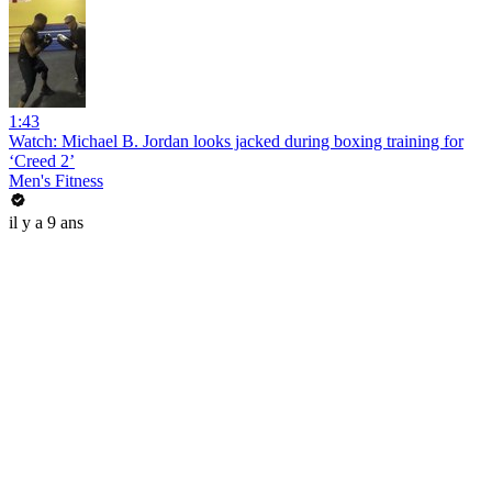
1:43
Watch: Michael B. Jordan looks jacked during boxing training for
‘Creed 2’
Men's Fitness
il y a 9 ans