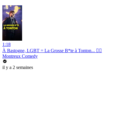
1:18
À Bastogne, LGBT = La Grosse B*te à Tonton... 🤦‍♂️
Montreux Comedy
il y a 2 semaines