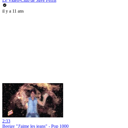
Le Video-Club de Save Ferris
il y a 11 ans
2:33
Beejay "J'aime les jeans" - Pop 1000