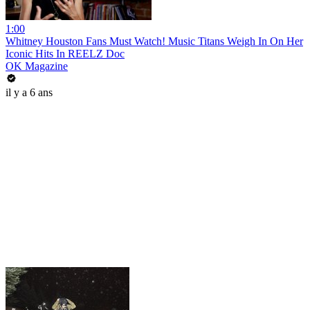
1:00
Whitney Houston Fans Must Watch! Music Titans Weigh In On Her
Iconic Hits In REELZ Doc
OK Magazine
il y a 6 ans