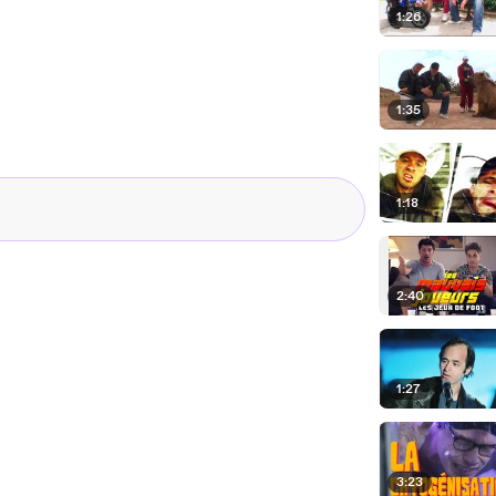
1:26
1:35
1:18
2:40
1:27
3:23