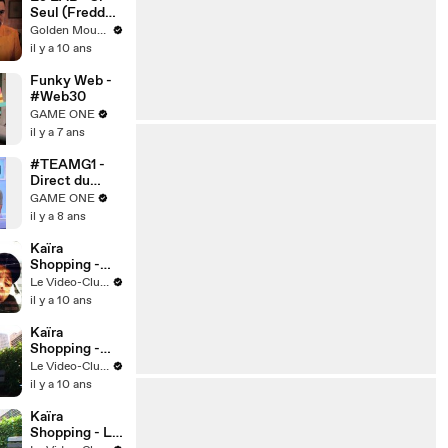
"1991", son
Seul (Freddy
nouveau
Gladieux)
Golden Moustache
roman
il y a 10 ans
Funky Web -
#Web30
GAME ONE
il y a 7 ans
#TEAMG1 -
Direct du
07/11/2018
GAME ONE
(2/4) - DVD
il y a 8 ans
sur Canapé
avec Fethi
Kaïra
Maayoufi
Shopping -
Les Loups
Le Video-Club de Save Ferris
il y a 10 ans
Kaïra
Shopping -
Kairaoké
Le Video-Club de Save Ferris
Summer
il y a 10 ans
Kaïra
Shopping - Le