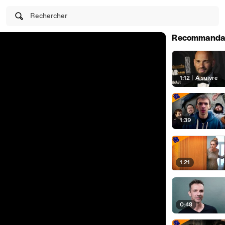
Rechercher
Recommanda
1:12
|
À suivre
1:39
1:21
0:48