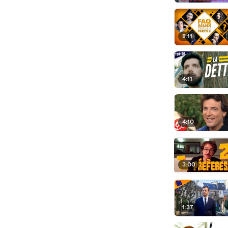
8:11
4:11
4:10
3:00
1:37