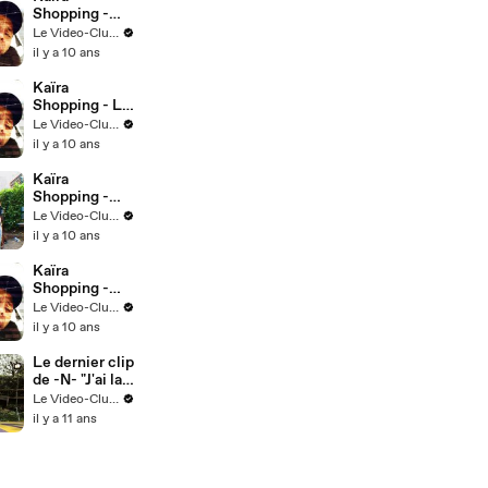
Shopping -
Les
Le Video-Club de Save Ferris
dromadaires
il y a 10 ans
Kaïra
Shopping - Le
stage
Le Video-Club de Save Ferris
imitations de
il y a 10 ans
stars
Kaïra
Shopping -
Location de
Le Video-Club de Save Ferris
Faux Temoins
il y a 10 ans
Kaïra
Shopping -
Les Roses du
Le Video-Club de Save Ferris
Pak Pak
il y a 10 ans
Le dernier clip
de -N- "J'ai la
Haine" - Pop
Le Video-Club de Save Ferris
1000
il y a 11 ans