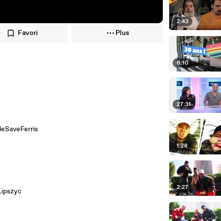
2:43
Favori
Plus
6:10
27:31
eSaveFerris
1:28
2:27
Lipszyc