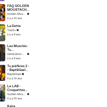
FAQ GOLDEN
MOUSTACHE
PARTIE 2
Golden Moustache
il y a 10 ans
La Dette
Topito
il y a 9 ans
Les Musclés :
Tu
m'rappelles
Génération Club Do
Germaine
il y a 9 ans
(Clip officiel)
Tu préfères 2 -
- Bapt&Gael
feat Travis
Bapt&Gael
Pastrana
il y a 10 ans
Le LAB -
Croquettes
Budokaï
Golden Moustache
il y a 10 ans
Kaïra