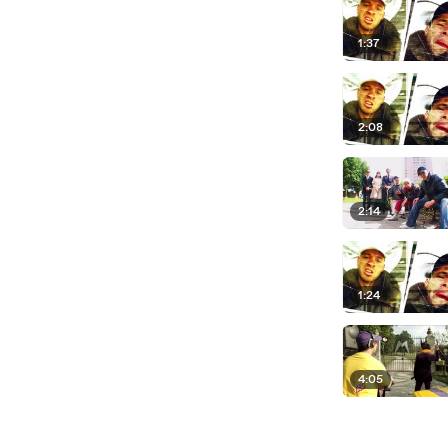
1:37
2:08
2:14
1:24
4:05