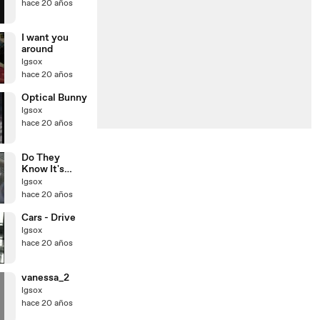
hace 20 años
I want you
around
lgsox
hace 20 años
Optical Bunny
lgsox
hace 20 años
Do They
Know It's
Christmas
lgsox
hace 20 años
Cars - Drive
lgsox
hace 20 años
vanessa_2
lgsox
hace 20 años