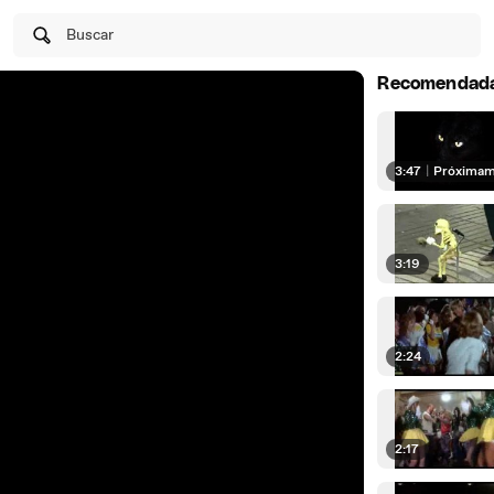
Buscar
Recomendad
3:47
|
Próxima
3:19
2:24
2:17