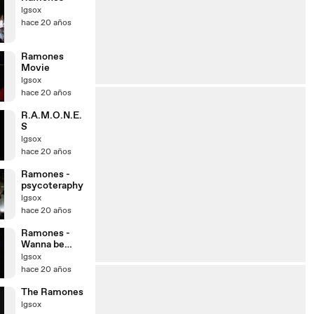
lgsox
hace 20 años
Ramones
Movie
lgsox
hace 20 años
R.A.M.O.N.E.
S
lgsox
hace 20 años
Ramones -
psycoteraphy
lgsox
hace 20 años
Ramones -
Wanna be
seadted last
lgsox
show
hace 20 años
The Ramones
lgsox