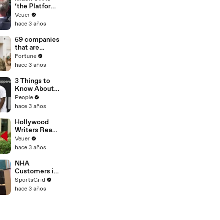
‘the Platform
With the
Veuer
Largest Ratio
hace 3 años
of
Misinformatio
59 companies
n or
that are
Disinformatio
changing the
Fortune
n’ Amongst
world: From
hace 3 años
All Social
Tesla to
Media
Chobani
3 Things to
Platforms
Know About
Coco Gauff's
People
Parents
hace 3 años
Hollywood
Writers Reach
‘Tentative
Veuer
Agreement’
hace 3 años
With Studios
After 146 Day
NHA
Strike
Customers in
Limbo as
SportsGrid
Company
hace 3 años
Faces
Potential
Merger