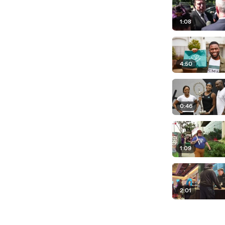
1:08
4:50
0:46
1:09
2:01