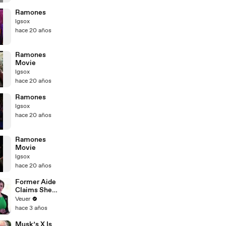
Ramones
lgsox
hace 20 años
Ramones
Movie
lgsox
hace 20 años
Ramones
lgsox
hace 20 años
Ramones
Movie
lgsox
hace 20 años
Former Aide
Claims She
Was Asked to
Veuer
Make a ‘Hit
hace 3 años
List’ For
Trump
Musk’s X Is