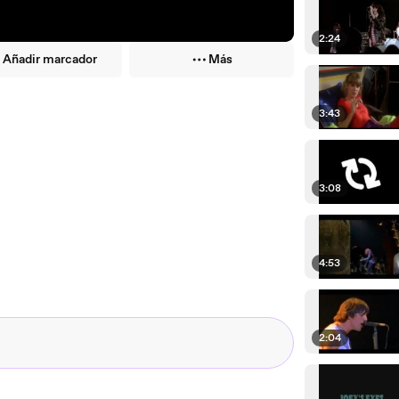
2:24
Añadir marcador
Más
3:43
3:08
4:53
2:04