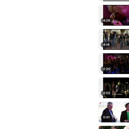
4:26
4:16
2:20
2:02
0:51