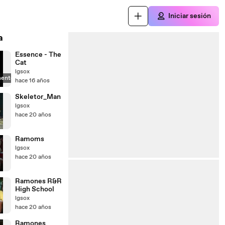
Iniciar sesión
a
Essence - The
Cat
lgsox
mente
hace 16 años
Skeletor_Man
lgsox
hace 20 años
Ramoms
lgsox
hace 20 años
Ramones R&R
High School
lgsox
hace 20 años
Ramones