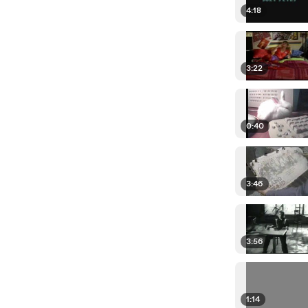
4:18
3:22
0:40
3:46
3:56
1:14