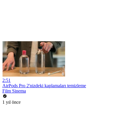
2:51
AirPods Pro 2'nizdeki kaplamaları temizleme
Film Sinema
1 yıl önce