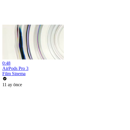
0:48
AirPods Pro 3
Film Sinema
11 ay önce