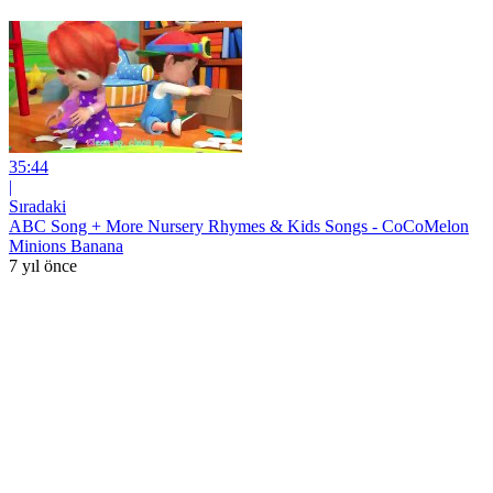
35:44
|
Sıradaki
ABC Song + More Nursery Rhymes & Kids Songs - CoCoMelon
Minions Banana
7 yıl önce