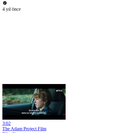
4 yıl önce
3:02
The Adam Project Film