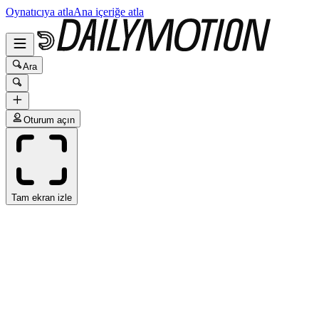
Oynatıcıya atla
Ana içeriğe atla
Ara
Oturum açın
Tam ekran izle