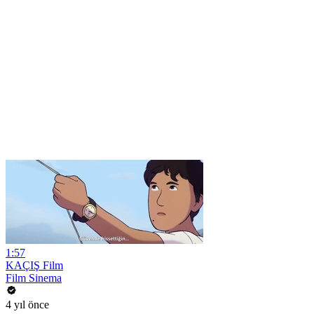
1:57
KAÇIŞ Film
Film Sinema
4 yıl önce