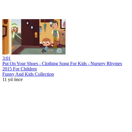
3:01
Put On Your Shoes - Clothing Song For Kids - Nursery Rhymes
2015 For Children
Funny And Kids Collection
11 yıl önce