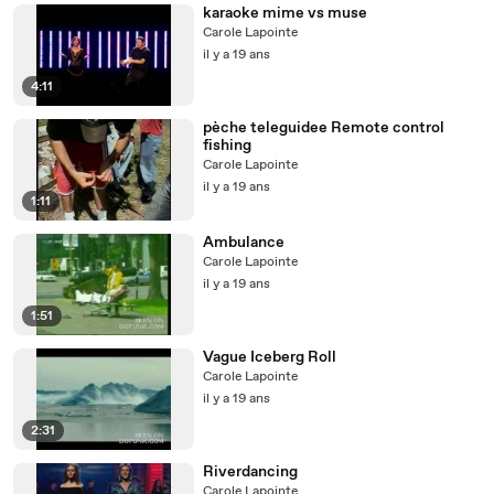
karaoke mime vs muse
Carole Lapointe
il y a 19 ans
4:11
pèche teleguidee Remote control
fishing
Carole Lapointe
il y a 19 ans
1:11
Ambulance
Carole Lapointe
il y a 19 ans
1:51
Vague Iceberg Roll
Carole Lapointe
il y a 19 ans
2:31
Riverdancing
Carole Lapointe