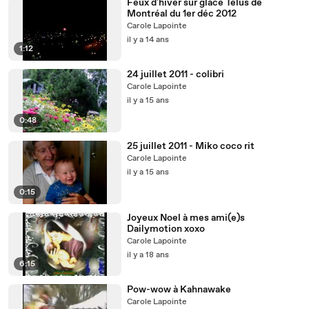
Feux d'hiver sur glace Telus de
Montréal du 1er déc 2012
Carole Lapointe
il y a 14 ans
1:12
24 juillet 2011 - colibri
Carole Lapointe
il y a 15 ans
0:48
25 juillet 2011 - Miko coco rit
Carole Lapointe
il y a 15 ans
0:15
Joyeux Noel à mes ami(e)s
Dailymotion xoxo
Carole Lapointe
il y a 18 ans
6:15
Pow-wow à Kahnawake
Carole Lapointe