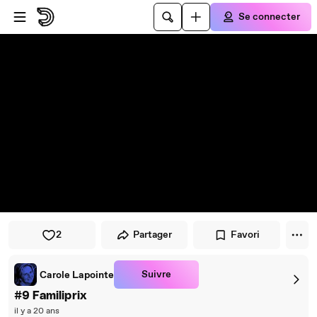
Passer au player
Passer au contenu principal
Se connecter
2
Partager
Favori
Suivre
Carole Lapointe
#9 Familiprix
il y a 20 ans