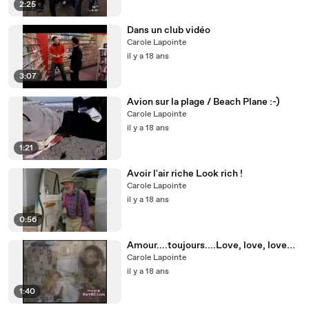
2:25
Dans un club vidéo
Carole Lapointe
il y a 18 ans
3:07
Avion sur la plage / Beach Plane :-)
Carole Lapointe
il y a 18 ans
1:21
Avoir l'air riche Look rich !
Carole Lapointe
il y a 18 ans
0:56
Amour....toujours....Love, love, love...
Carole Lapointe
il y a 18 ans
1:40