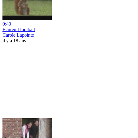
0:40
Ecureuil football
Carole Lapointe
il y a 18 ans