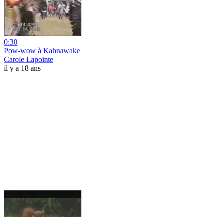
0:30
Pow-wow à Kahnawake
Carole Lapointe
il y a 18 ans