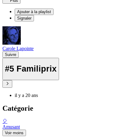
Plus
Ajouter à la playlist
Signaler
Carole Lapointe
Suivre
#5 Familiprix
il y a 20 ans
Catégorie
🎈
Amusant
Voir moins