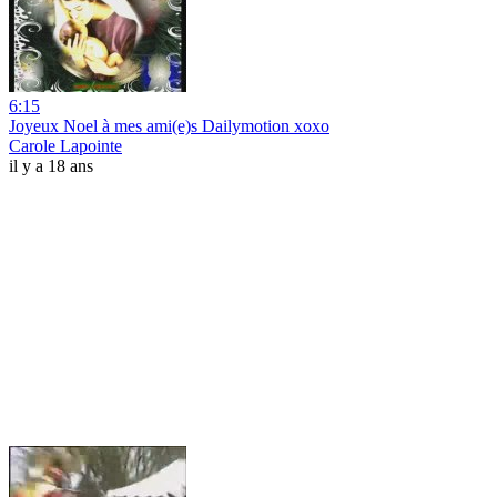
6:15
Joyeux Noel à mes ami(e)s Dailymotion xoxo
Carole Lapointe
il y a 18 ans