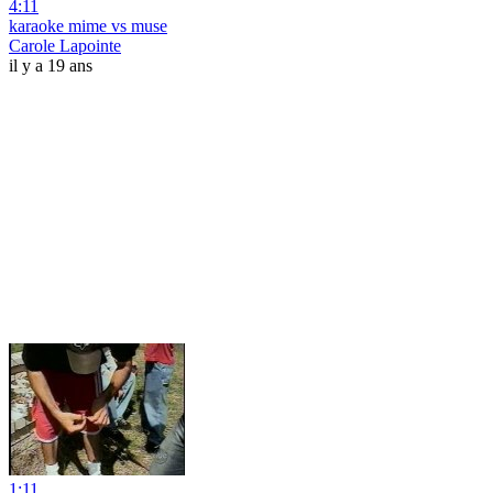
4:11
karaoke mime vs muse
Carole Lapointe
il y a 19 ans
1:11