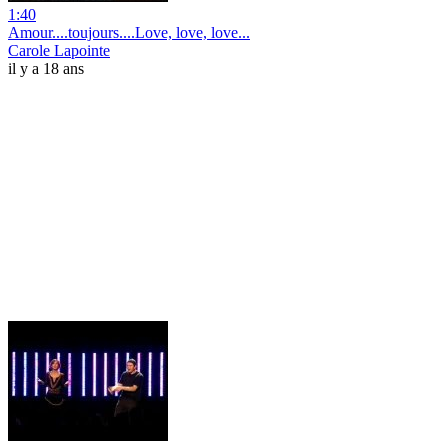
1:40
Amour....toujours....Love, love, love...
Carole Lapointe
il y a 18 ans