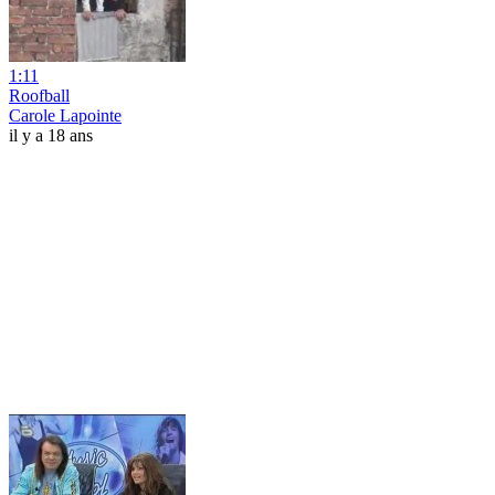
1:11
Roofball
Carole Lapointe
il y a 18 ans