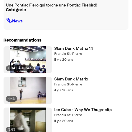
Une Pontiac Fiero qui torche une Pontiac Firebird!
Catégorie
🗞
News
Recommandations
Slam Dunk Matrix 14
Francis St-Pierre
il y a 20 ans
0:14
|
À suivre
Slam Dunk Matrix
Francis St-Pierre
il y a 20 ans
1:43
Ice Cube - Why We Thugs-clip
Francis St-Pierre
il y a 20 ans
3:53