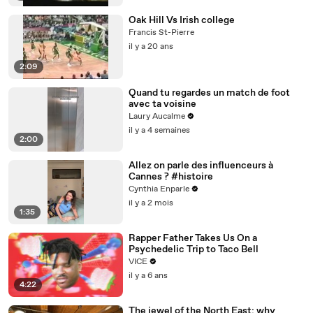
Oak Hill Vs Irish college
Francis St-Pierre
il y a 20 ans
2:09
Quand tu regardes un match de foot
avec ta voisine
Laury Aucalme
il y a 4 semaines
2:00
Allez on parle des influenceurs à
Cannes ? #histoire
Cynthia Enparle
il y a 2 mois
1:35
Rapper Father Takes Us On a
Psychedelic Trip to Taco Bell
VICE
il y a 6 ans
4:22
The jewel of the North East: why