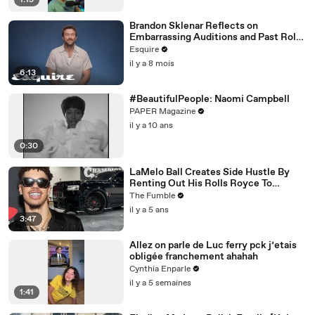
1:15
Brandon Sklenar Reflects on
Embarrassing Auditions and Past Roles
| How I Got Here | Esquire
Esquire
il y a 8 mois
6:13
#BeautifulPeople: Naomi Campbell
PAPER Magazine
il y a 10 ans
0:30
LaMelo Ball Creates Side Hustle By
Renting Out His Rolls Royce To
Women Who Want To FLEX On The
The Fumble
Gram
il y a 5 ans
3:47
Allez on parle de Luc ferry pck j’etais
obligée franchement ahahah
Cynthia Enparle
il y a 5 semaines
1:41