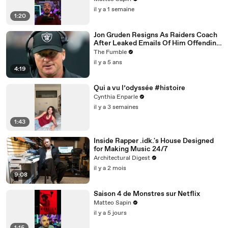
il y a 1 semaine
1:20
Jon Gruden Resigns As Raiders Coach
After Leaked Emails Of Him Offending
Women, Gays, & Minorites
The Fumble
il y a 5 ans
4:19
Qui a vu l’odyssée #histoire
Cynthia Enparle
il y a 3 semaines
1:43
Inside Rapper .idk.'s House Designed
for Making Music 24/7
Architectural Digest
il y a 2 mois
9:08
Saison 4 de Monstres sur Netflix
Matteo Sapin
il y a 5 jours