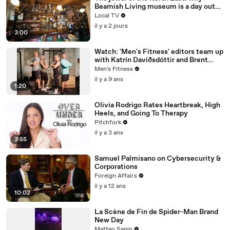
Beamish Living museum is a day out
like no other
Local TV
il y a 2 jours
3:00
Watch: 'Men's Fitness' editors team up
with Katrín Davíðsdóttir and Brent
Fikowski to test the Reebok CrossFit
Men's Fitness
Nano 8
il y a 9 ans
1:20
Olivia Rodrigo Rates Heartbreak, High
Heels, and Going To Therapy
Pitchfork
il y a 3 ans
3:55
Samuel Palmisano on Cybersecurity &
Corporations
Foreign Affairs
il y a 12 ans
10:02
La Scène de Fin de Spider-Man Brand
New Day
Matteo Sapin