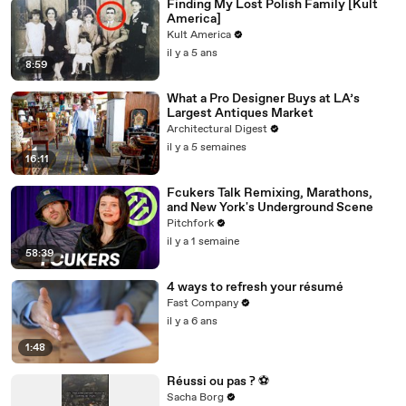
Finding My Lost Polish Family [Kult
America]
Kult America
il y a 5 ans
8:59
What a Pro Designer Buys at LA’s
Largest Antiques Market
Architectural Digest
il y a 5 semaines
16:11
Fcukers Talk Remixing, Marathons,
and New York's Underground Scene
Pitchfork
il y a 1 semaine
58:39
4 ways to refresh your résumé
Fast Company
il y a 6 ans
1:48
Réussi ou pas ? ⚽️
Sacha Borg